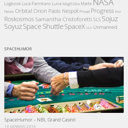
NASA
Logbook
Luna
Luca Parmitano
Marte
MagISStra
Progress
Orbital
Orion
Paolo Nespoli
News
Privati
RKA
Sojuz
Roskosmos
Samantha Cristoforetti
SLS
Space Shuttle
Soyuz
SpaceX
Unmanned
ULA
SPACEHUMOR
SpaceHumor – NBL Grand Casinò
14 GENNAIO 2016