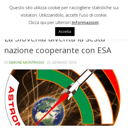
Questo sito utilizza cookie per raccogliere statistiche sui
Sotto il contenuto
visitatori. Utilizzandolo, accetti l'uso di cookie.
NEWS
Clicca qui per ulteriori
Informazioni
.
Accetta
La Slovenia diventa la sesta
nazione cooperante con ESA
DI
SIMONE MONTRASIO
·
25 GENNAIO 2010