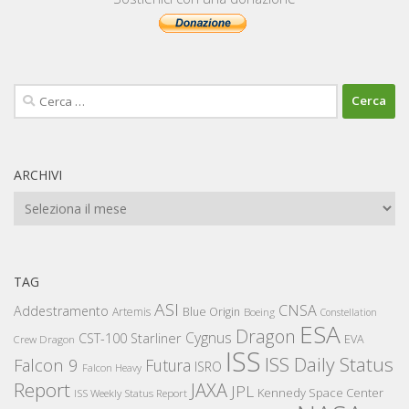
Ricerca
per:
ARCHIVI
Archivi
TAG
ASI
CNSA
Addestramento
Artemis
Blue Origin
Boeing
Constellation
ESA
Dragon
Cygnus
CST-100 Starliner
EVA
Crew Dragon
ISS
ISS Daily Status
Falcon 9
Futura
ISRO
Falcon Heavy
Report
JAXA
JPL
Kennedy Space Center
ISS Weekly Status Report