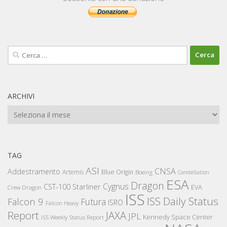
Ricerca
per:
ARCHIVI
Archivi
TAG
ASI
CNSA
Addestramento
Artemis
Blue Origin
Boeing
Constellation
ESA
Dragon
Cygnus
CST-100 Starliner
EVA
Crew Dragon
ISS
ISS Daily Status
Falcon 9
Futura
ISRO
Falcon Heavy
Report
JAXA
JPL
Kennedy Space Center
ISS Weekly Status Report