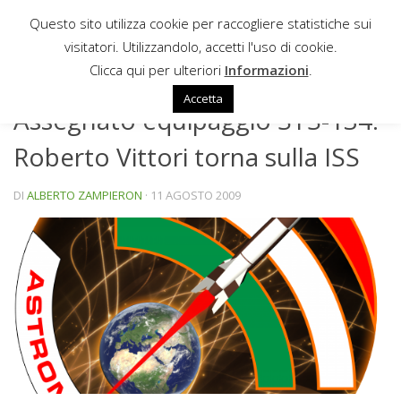
Questo sito utilizza cookie per raccogliere statistiche sui
Sotto il contenuto
visitatori. Utilizzandolo, accetti l'uso di cookie.
NEWS
Clicca qui per ulteriori
Informazioni
.
Accetta
Assegnato equipaggio STS-134:
Roberto Vittori torna sulla ISS
DI
ALBERTO ZAMPIERON
·
11 AGOSTO 2009