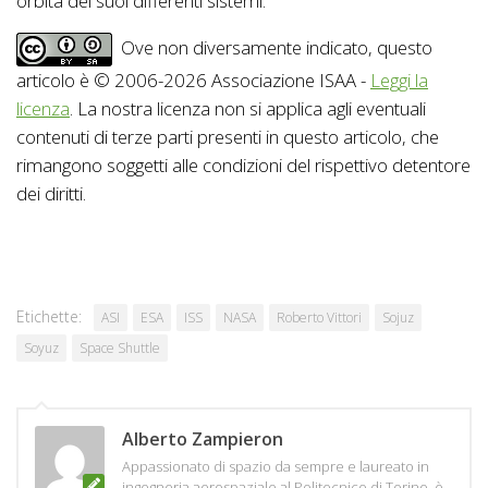
orbita dei suoi differenti sistemi.
Ove non diversamente indicato, questo
articolo è © 2006-2026 Associazione ISAA -
Leggi la
licenza
. La nostra licenza non si applica agli eventuali
contenuti di terze parti presenti in questo articolo, che
rimangono soggetti alle condizioni del rispettivo detentore
dei diritti.
Etichette:
ASI
ESA
ISS
NASA
Roberto Vittori
Sojuz
Soyuz
Space Shuttle
Alberto Zampieron
Appassionato di spazio da sempre e laureato in
ingegneria aerospaziale al Politecnico di Torino, è