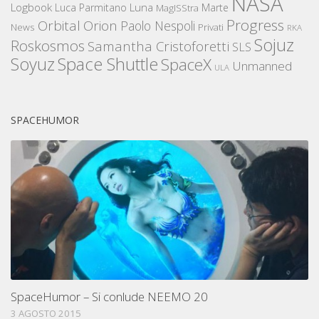
NASA
Logbook
Luna
Luca Parmitano
Marte
MagISStra
Progress
Orbital
Orion
Paolo Nespoli
News
Privati
RKA
Sojuz
Roskosmos
Samantha Cristoforetti
SLS
Space Shuttle
Soyuz
SpaceX
Unmanned
ULA
SPACEHUMOR
SpaceHumor – Si conlude NEEMO 20
3 AGOSTO 2015