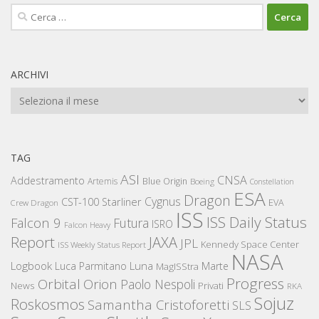
Ricerca
per:
ARCHIVI
Archivi
TAG
ASI
CNSA
Addestramento
Artemis
Blue Origin
Boeing
Constellation
ESA
Dragon
Cygnus
CST-100 Starliner
EVA
Crew Dragon
ISS
ISS Daily Status
Falcon 9
Futura
ISRO
Falcon Heavy
Report
JAXA
JPL
Kennedy Space Center
ISS Weekly Status Report
NASA
Logbook
Luna
Luca Parmitano
Marte
MagISStra
Progress
Orbital
Orion
Paolo Nespoli
News
Privati
RKA
Sojuz
Roskosmos
Samantha Cristoforetti
SLS