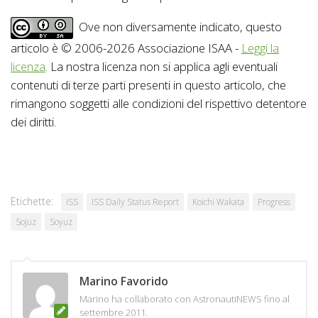
Ove non diversamente indicato, questo
articolo è © 2006-2026 Associazione ISAA -
Leggi la
licenza
. La nostra licenza non si applica agli eventuali
contenuti di terze parti presenti in questo articolo, che
rimangono soggetti alle condizioni del rispettivo detentore
dei diritti.
Etichette:
ISS
ISS Daily Status Report
Koichi Wakata
Progress
Sojuz
Soyuz
Marino Favorido
Marino ha collaborato con AstronautiNEWS fino al
settembre 2011.