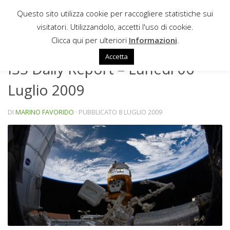
Questo sito utilizza cookie per raccogliere statistiche sui
Sotto il contenuto
visitatori. Utilizzandolo, accetti l'uso di cookie.
NEWS
Clicca qui per ulteriori
Informazioni
.
Accetta
ISS Daily Report – Lunedì 06
Luglio 2009
DI
MARINO FAVORIDO
· PUBBLICATO
8 LUGLIO 2009