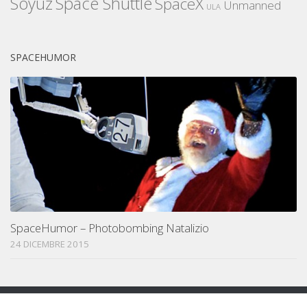
Space Shuttle
Soyuz
SpaceX
Unmanned
ULA
SPACEHUMOR
SpaceHumor – Photobombing Natalizio
24 DICEMBRE 2015