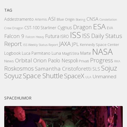
TAG
ASI
CNSA
Addestramento
Artemis
Blue Origin
Boeing
Constellation
ESA
Dragon
Cygnus
CST-100 Starliner
EVA
Crew Dragon
ISS
ISS Daily Status
Falcon 9
Futura
ISRO
Falcon Heavy
Report
JAXA
JPL
Kennedy Space Center
ISS Weekly Status Report
NASA
Logbook
Luna
Luca Parmitano
Marte
MagISStra
Progress
Orbital
Orion
Paolo Nespoli
News
Privati
RKA
Sojuz
Roskosmos
Samantha Cristoforetti
SLS
Space Shuttle
Soyuz
SpaceX
Unmanned
ULA
SPACEHUMOR