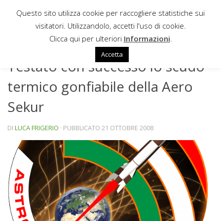
Questo sito utilizza cookie per raccogliere statistiche sui
Sotto il contenuto
visitatori. Utilizzandolo, accetti l'uso di cookie.
NEWS
Clicca qui per ulteriori
Informazioni
.
Accetta
Testato con successo lo scudo
termico gonfiabile della Aero
Sekur
DI
LUCA FRIGERIO
· PUBBLICATO
21 OTTOBRE 2008