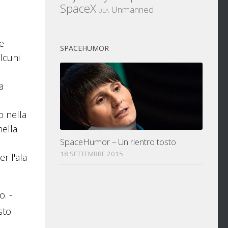
SpaceX
Unmanned
ULA
he
SPACEHUMOR
lcuni
a
o nella
nella
SpaceHumor – Un rientro tosto
18 SETTEMBRE 2015
r l'ala
. -
sto