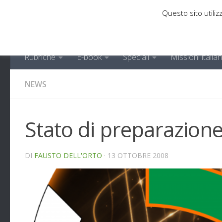
Questo sito utilizz
Sotto il contenuto
Rubriche
E-book
Speciali
Missioni italia
NEWS
Stato di preparazione
DI
FAUSTO DELL'ORTO
·
13 OTTOBRE 2008