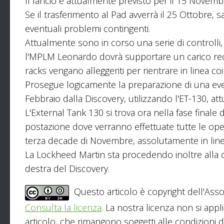
Il lancio è attualmente previsto per il 15 Novemb
Se il trasferimento al Pad avverrà il 25 Ottobre, s
eventuali problemi contingenti.
Attualmente sono in corso una serie di controlli, 
l'MPLM Leonardo dovrà supportare un carico recor
racks vengano alleggeriti per rientrare in linea coi 
Prosegue logicamente la preparazione di una eve
Febbraio dalla Discovery, utilizzando l'ET-130, a
L'External Tank 130 si trova ora nella fase finale
postazione dove verranno effettuate tutte le ope
terza decade di Novembre, assolutamente in lin
La Lockheed Martin sta procedendo inoltre alla co
destra del Discovery.
Questo articolo è copyright dell'Asso
Consulta la licenza
. La nostra licenza non si appl
articolo, che rimangono soggetti alle condizioni del