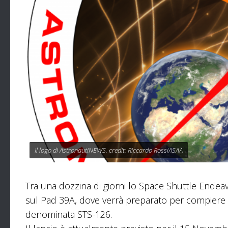
Il logo di AstronautiNEWS. credit: Riccardo Rossi/ISAA
Tra una dozzina di giorni lo Space Shuttle Endea
sul Pad 39A, dove verrà preparato per compiere la
denominata STS-126.