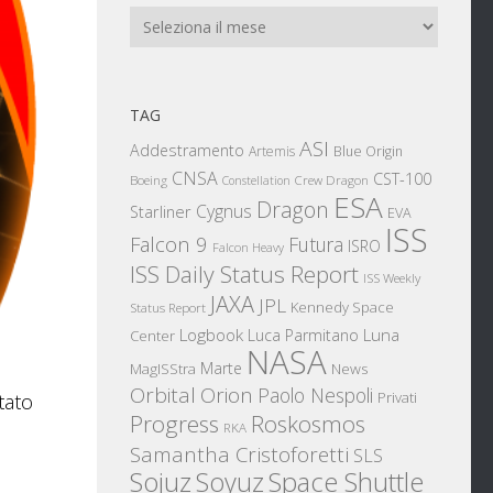
Archivi
TAG
ASI
Addestramento
Artemis
Blue Origin
CNSA
CST-100
Boeing
Crew Dragon
Constellation
ESA
Dragon
Cygnus
Starliner
EVA
ISS
Falcon 9
Futura
ISRO
Falcon Heavy
ISS Daily Status Report
ISS Weekly
JAXA
JPL
Kennedy Space
Status Report
Logbook
Luna
Luca Parmitano
Center
NASA
Marte
News
MagISStra
Orbital
Orion
Paolo Nespoli
Privati
tato
Progress
Roskosmos
RKA
Samantha Cristoforetti
SLS
Sojuz
Space Shuttle
Soyuz