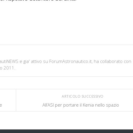
onautiNEWS e gia' attivo su ForumAstronautico.it, ha collaborato con
io 2011.
ARTICOLO SUCCESSIVO
e
All’ASI per portare il Kenia nello spazio