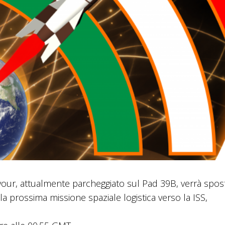
vour, attualmente parcheggiato sul Pad 39B, verrà spos
 prossima missione spaziale logistica verso la ISS,