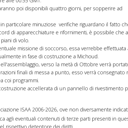
re alle 00.55 GMT.
aranno poi disponibili quattro giorni, per sopperire ad
in particolare minuziose verifiche riguardano il fatto c
d di apparecchiature e rifornimenti, è possibile che a
piani di volo.
ntuale missione di soccorso, essa verrebbe effettuata 
ttualmente in fase di costruzione a Michoud.
 dell'assemblaggio, verso la metà di Ottobre verrà portat
razioni finali di messa a punto, esso verrà consegnato 
ea coi programmi.
struzione accellerata di un pannello di rivestimento pe
ciazione ISAA 2006-2026, ove non diversamente indicato
ica agli eventuali contenuti di terze parti presenti in que
 rispettivo detentore dei diritti.