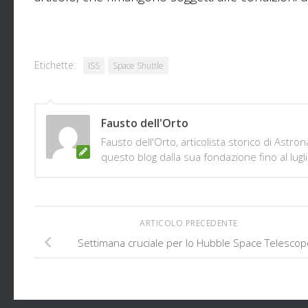
Etichette:
ISS
Space Shuttle
Fausto dell'Orto
Fausto dell'Orto, articolista storico di Astr
questo blog dalla sua fondazione fino al lugl
ARTICOLO PRECEDENTE
Settimana cruciale per lo Hubble Space Telescop