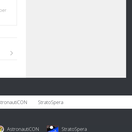
 per
stronautiCON
StratoSpera
AstronautiCON
StratoSpera