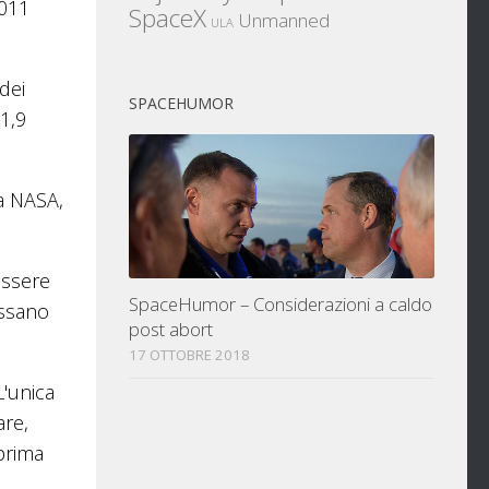
2011
SpaceX
Unmanned
ULA
dei
SPACEHUMOR
 1,9
la NASA,
essere
SpaceHumor – Considerazioni a caldo
ossano
post abort
17 OTTOBRE 2018
L'unica
are,
prima