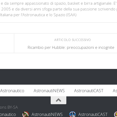
e da sempre appassionato di spazio, basket e birra artigianale. E'
e 2005 e da diversi anni sfoga parte della sua passione scrivendo
Italiana per l'Astronautica e lo Spazio (ISAA)
ARTICOLO SUCCESSIVO
Ricambio per Hubble: preoccupazioni e incognite
Astronautico
AstronautiNEWS
AstronautiCAST
A
mons BY-SA
onautico
AstronautiNEWS
AstronautiCAST