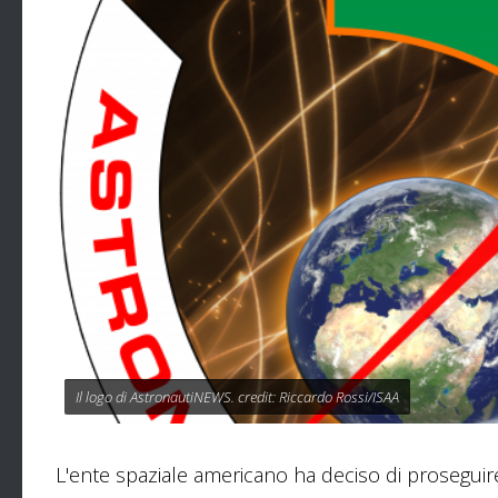
Il logo di AstronautiNEWS. credit: Riccardo Rossi/ISAA
L'ente spaziale americano ha deciso di proseguir