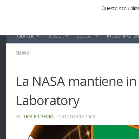
Questo sito utilizz
Sotto il contenuto
Rubriche
E-book
Speciali
Missioni italia
NEWS
La NASA mantiene in v
Laboratory
DI
LUCA FRIGERIO
·
10 OTTOBRE 2008