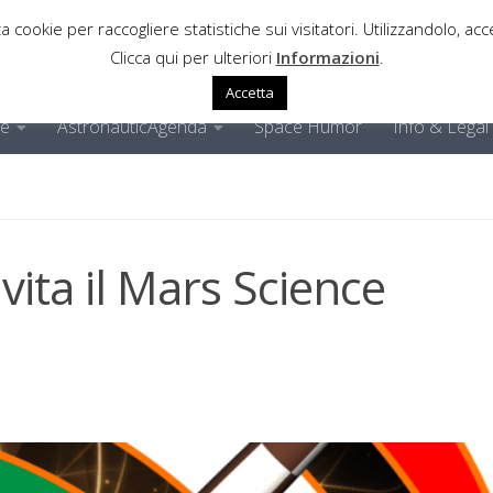
a cookie per raccogliere statistiche sui visitatori. Utilizzandolo, acce
Clicca qui per ulteriori
Informazioni
.
Accetta
ne
AstronauticAgenda
Space Humor
Info & Legal
ita il Mars Science