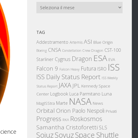
Archivi
TAG
ASI
Addestramento
Artemis
Blue Origin
CNSA
CST-100
Boeing
Crew Dragon
Constellation
ESA
Dragon
Cygnus
Starliner
EVA
ISS
Falcon 9
Futura
ISRO
Falcon Heavy
ISS Daily Status Report
ISS Weekly
JAXA
JPL
Kennedy Space
Status Report
Logbook
Luna
Luca Parmitano
Center
NASA
Marte
News
MagISStra
Orbital
Orion
Paolo Nespoli
Privati
Progress
Roskosmos
RKA
Samantha Cristoforetti
SLS
Science
Sojuz
Space Shuttle
Soyuz