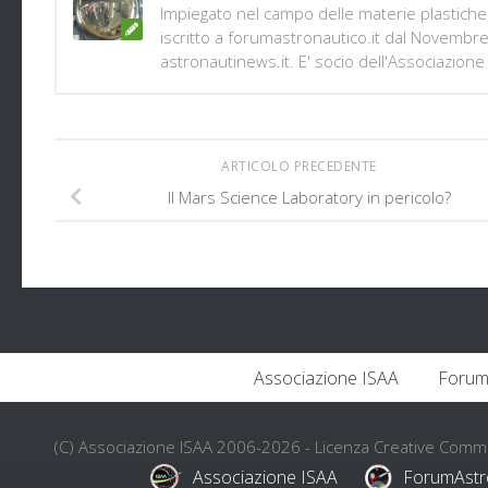
Impiegato nel campo delle materie plastiche 
iscritto a forumastronautico.it dal Novembr
astronautinews.it. E' socio dell'Associazione 
ARTICOLO PRECEDENTE
Il Mars Science Laboratory in pericolo?
Associazione ISAA
Forum
(C) Associazione ISAA 2006-2026 - Licenza Creative Com
Associazione ISAA
ForumAstr