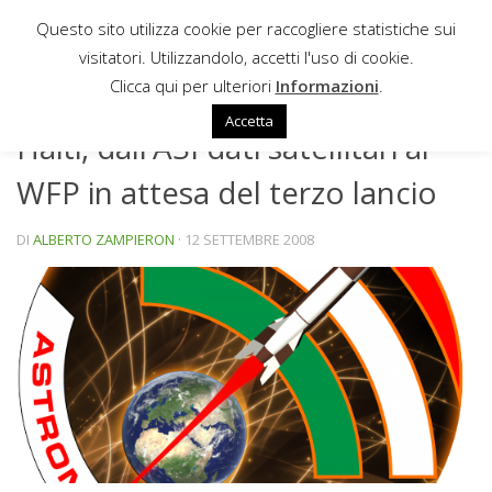
Questo sito utilizza cookie per raccogliere statistiche sui
Sotto il contenuto
visitatori. Utilizzandolo, accetti l'uso di cookie.
NEWS
Clicca qui per ulteriori
Informazioni
.
Accetta
Haiti, dall’ASI dati satellitari al
WFP in attesa del terzo lancio
DI
ALBERTO ZAMPIERON
·
12 SETTEMBRE 2008