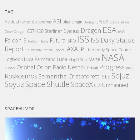
TAG
ASI
CNSA
Addestramento
Artemis
Blue Origin
Boeing
Constellation
ESA
Dragon
Cygnus
CST-100 Starliner
EVA
Crew Dragon
ISS
ISS Daily Status
Falcon 9
Futura
ISRO
Falcon Heavy
Report
JAXA
JPL
Kennedy Space Center
ISS Weekly Status Report
NASA
Logbook
Luna
Luca Parmitano
Marte
MagISStra
Progress
Orbital
Orion
Paolo Nespoli
News
Privati
RKA
Sojuz
Roskosmos
Samantha Cristoforetti
SLS
Space Shuttle
Soyuz
SpaceX
Unmanned
ULA
SPACEHUMOR