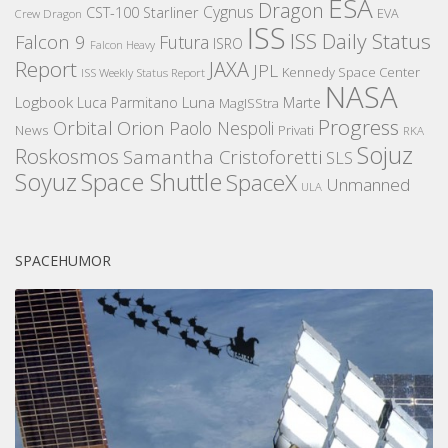
ESA
Dragon
Cygnus
CST-100 Starliner
EVA
Crew Dragon
ISS
ISS Daily Status
Falcon 9
Futura
ISRO
Falcon Heavy
Report
JAXA
JPL
Kennedy Space Center
ISS Weekly Status Report
NASA
Logbook
Luna
Luca Parmitano
Marte
MagISStra
Progress
Orbital
Orion
Paolo Nespoli
News
Privati
RKA
Sojuz
Roskosmos
Samantha Cristoforetti
SLS
Space Shuttle
Soyuz
SpaceX
Unmanned
ULA
SPACEHUMOR