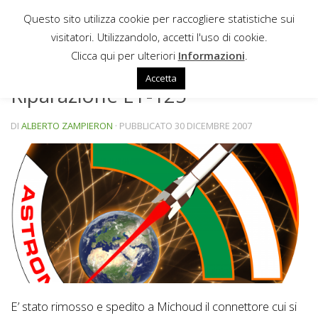
Questo sito utilizza cookie per raccogliere statistiche sui
Sotto il contenuto
visitatori. Utilizzandolo, accetti l'uso di cookie.
NEWS
Clicca qui per ulteriori
Informazioni
.
Accetta
Riparazione ET-125
DI
ALBERTO ZAMPIERON
· PUBBLICATO
30 DICEMBRE 2007
E’ stato rimosso e spedito a Michoud il connettore cui si