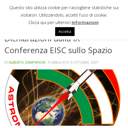
Questo sito utilizza cookie per raccogliere statistiche sui
Sotto il contenuto
visitatori. Utilizzandolo, accetti l'uso di cookie.
NEWS
Clicca qui per ulteriori
Informazioni
.
Accetta
Dichiarazioni dalla IX
Conferenza EISC sullo Spazio
DI
ALBERTO ZAMPIERON
· PUBBLICATO
9 OTTOBRE 2007