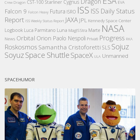
ESA
Dragon
Cygnus
CST-100 Starliner
EVA
Crew Dragon
ISS
ISS Daily Status
Falcon 9
Futura
ISRO
Falcon Heavy
Report
JAXA
JPL
Kennedy Space Center
ISS Weekly Status Report
NASA
Logbook
Luna
Luca Parmitano
Marte
MagISStra
Progress
Orbital
Orion
Paolo Nespoli
News
Privati
RKA
Sojuz
Roskosmos
Samantha Cristoforetti
SLS
Space Shuttle
Soyuz
SpaceX
Unmanned
ULA
SPACEHUMOR