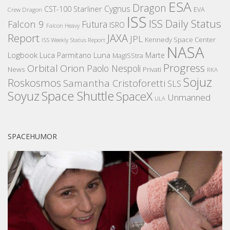
ESA
Dragon
Cygnus
CST-100 Starliner
EVA
Crew Dragon
ISS
ISS Daily Status
Falcon 9
Futura
ISRO
Falcon Heavy
Report
JAXA
JPL
Kennedy Space Center
ISS Weekly Status Report
NASA
Logbook
Luna
Luca Parmitano
Marte
MagISStra
Progress
Orbital
Orion
Paolo Nespoli
News
Privati
RKA
Sojuz
Roskosmos
Samantha Cristoforetti
SLS
Space Shuttle
Soyuz
SpaceX
Unmanned
ULA
SPACEHUMOR