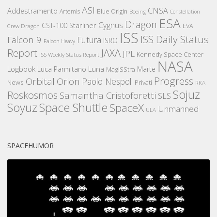
ASI
CNSA
Addestramento
Artemis
Blue Origin
Boeing
Constellation
ESA
Dragon
Cygnus
CST-100 Starliner
EVA
Crew Dragon
ISS
ISS Daily Status
Falcon 9
Futura
ISRO
Falcon Heavy
Report
JAXA
JPL
Kennedy Space Center
ISS Weekly Status Report
NASA
Logbook
Luna
Luca Parmitano
Marte
MagISStra
Progress
Orbital
Orion
Paolo Nespoli
News
Privati
RKA
Sojuz
Roskosmos
Samantha Cristoforetti
SLS
Space Shuttle
Soyuz
SpaceX
Unmanned
ULA
SPACEHUMOR