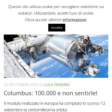
Questo sito utilizza cookie per raccogliere statistiche sui
Sotto il contenuto
visitatori. Utilizzandolo, accetti l'uso di cookie.
THALES ALENIA SPACE
Clicca qui per ulteriori
Informazioni
.
Accetta
22 SETTEMBRE 2025
DI
LUCA FRIGERIO
Columbus: 100.000 e non sentirle!
Il modulo realizzato in europa ha compiuto lo scorso 12
settembre la centomillesima orbita