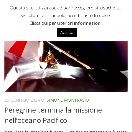
Questo sito utilizza cookie per raccogliere statistiche sui
Sotto il contenuto
visitatori. Utilizzandolo, accetti l'uso di cookie.
TETROSSIDO DI AZOTO
Clicca qui per ulteriori
Informazioni
.
Accetta
26 GENNAIO 2024
DI
SIMONE MONTRASIO
Peregrine termina la missione
nell’oceano Pacifico