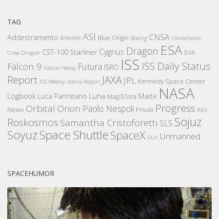
TAG
ASI
CNSA
Addestramento
Artemis
Blue Origin
Boeing
Constellation
ESA
Dragon
Cygnus
CST-100 Starliner
EVA
Crew Dragon
ISS
ISS Daily Status
Falcon 9
Futura
ISRO
Falcon Heavy
Report
JAXA
JPL
Kennedy Space Center
ISS Weekly Status Report
NASA
Logbook
Luna
Luca Parmitano
Marte
MagISStra
Progress
Orbital
Orion
Paolo Nespoli
News
Privati
RKA
Sojuz
Roskosmos
Samantha Cristoforetti
SLS
Space Shuttle
Soyuz
SpaceX
Unmanned
ULA
SPACEHUMOR