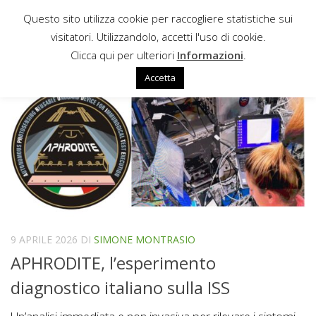
Questo sito utilizza cookie per raccogliere statistiche sui
Sotto il contenuto
visitatori. Utilizzandolo, accetti l'uso di cookie.
STRESS
Clicca qui per ulteriori
Informazioni
.
Accetta
9 APRILE 2026
DI
SIMONE MONTRASIO
APHRODITE, l’esperimento
diagnostico italiano sulla ISS