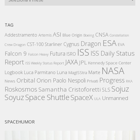
TAG
ASI
CNSA
Addestramento
Artemis
Blue Origin
Boeing
Constellation
ESA
Dragon
Cygnus
CST-100 Starliner
EVA
Crew Dragon
ISS
ISS Daily Status
Falcon 9
Futura
ISRO
Falcon Heavy
Report
JAXA
JPL
Kennedy Space Center
ISS Weekly Status Report
NASA
Logbook
Luna
Luca Parmitano
Marte
MagISStra
Progress
Orbital
Orion
Paolo Nespoli
News
Privati
RKA
Sojuz
Roskosmos
Samantha Cristoforetti
SLS
Space Shuttle
Soyuz
SpaceX
Unmanned
ULA
SPACEHUMOR