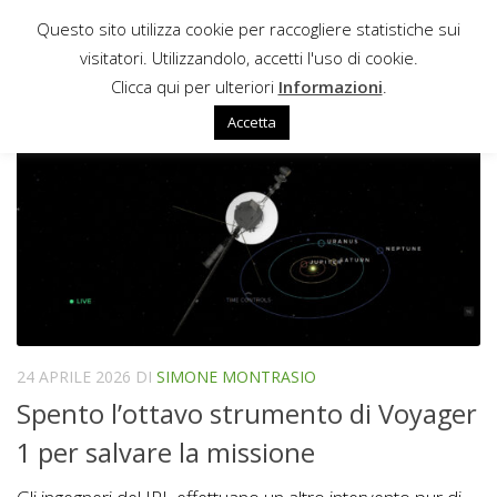
Questo sito utilizza cookie per raccogliere statistiche sui
Sotto il contenuto
visitatori. Utilizzandolo, accetti l'uso di cookie.
SPAZIO INTERSTELLARE
Clicca qui per ulteriori
Informazioni
.
Accetta
24 APRILE 2026
DI
SIMONE MONTRASIO
Spento l’ottavo strumento di Voyager
1 per salvare la missione