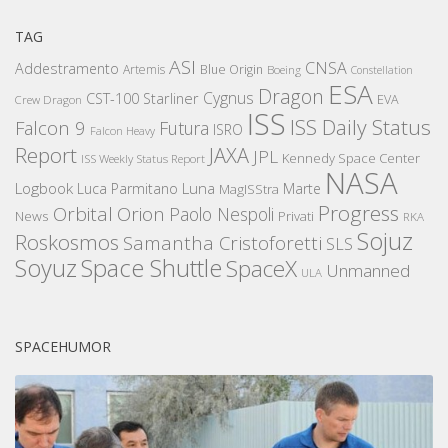
TAG
ASI
CNSA
Addestramento
Artemis
Blue Origin
Boeing
Constellation
ESA
Dragon
Cygnus
CST-100 Starliner
EVA
Crew Dragon
ISS
ISS Daily Status
Falcon 9
Futura
ISRO
Falcon Heavy
Report
JAXA
JPL
Kennedy Space Center
ISS Weekly Status Report
NASA
Logbook
Luna
Luca Parmitano
Marte
MagISStra
Progress
Orbital
Orion
Paolo Nespoli
News
Privati
RKA
Sojuz
Roskosmos
Samantha Cristoforetti
SLS
Space Shuttle
Soyuz
SpaceX
Unmanned
ULA
SPACEHUMOR