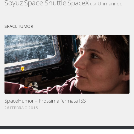
Space Shuttle
Soyuz
SpaceX
Unmanned
ULA
SPACEHUMOR
SpaceHumor – Prossima fermata ISS
26 FEBBRAIO 2015