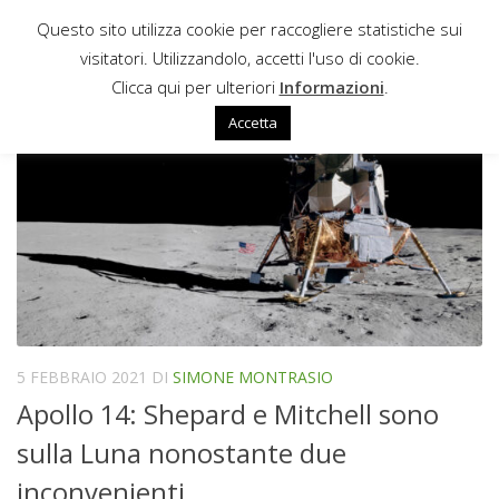
Questo sito utilizza cookie per raccogliere statistiche sui
Sotto il contenuto
visitatori. Utilizzandolo, accetti l'uso di cookie.
SNAP-27
Clicca qui per ulteriori
Informazioni
.
Accetta
5 FEBBRAIO 2021
DI
SIMONE MONTRASIO
Apollo 14: Shepard e Mitchell sono
sulla Luna nonostante due
inconvenienti