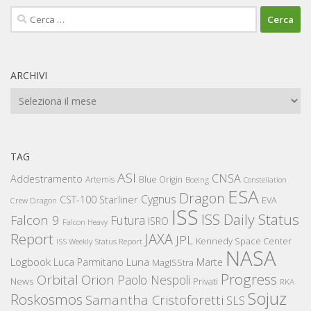
Ricerca
per:
ARCHIVI
Archivi
TAG
ASI
CNSA
Addestramento
Artemis
Blue Origin
Boeing
Constellation
ESA
Dragon
Cygnus
CST-100 Starliner
EVA
Crew Dragon
ISS
ISS Daily Status
Falcon 9
Futura
ISRO
Falcon Heavy
Report
JAXA
JPL
Kennedy Space Center
ISS Weekly Status Report
NASA
Logbook
Luna
Luca Parmitano
Marte
MagISStra
Progress
Orbital
Orion
Paolo Nespoli
News
Privati
RKA
Sojuz
Roskosmos
Samantha Cristoforetti
SLS