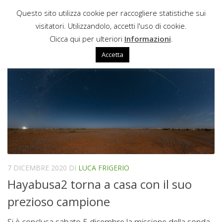
Questo sito utilizza cookie per raccogliere statistiche sui
Sotto il contenuto
visitatori. Utilizzandolo, accetti l'uso di cookie.
SMALL CARRY-ON IMPACTOR
Clicca qui per ulteriori
Informazioni
.
Accetta
7 DICEMBRE 2020
DI
LUCA FRIGERIO
Hayabusa2 torna a casa con il suo
prezioso campione
Si è conclusa sabato 5 dicembre la missione della sonda