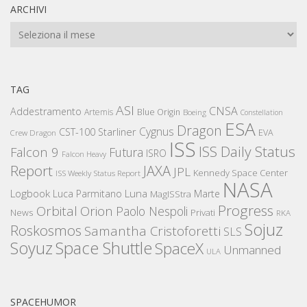
ARCHIVI
Archivi
TAG
ASI
CNSA
Addestramento
Artemis
Blue Origin
Boeing
Constellation
ESA
Dragon
Cygnus
CST-100 Starliner
EVA
Crew Dragon
ISS
ISS Daily Status
Falcon 9
Futura
ISRO
Falcon Heavy
Report
JAXA
JPL
Kennedy Space Center
ISS Weekly Status Report
NASA
Logbook
Luna
Luca Parmitano
Marte
MagISStra
Progress
Orbital
Orion
Paolo Nespoli
News
Privati
RKA
Sojuz
Roskosmos
Samantha Cristoforetti
SLS
Space Shuttle
Soyuz
SpaceX
Unmanned
ULA
SPACEHUMOR