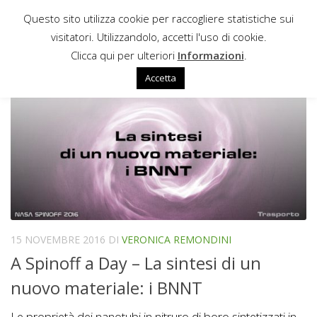
Questo sito utilizza cookie per raccogliere statistiche sui
Sotto il contenuto
visitatori. Utilizzandolo, accetti l'uso di cookie.
SINTETIZZAZIONE
Clicca qui per ulteriori
Informazioni
.
Accetta
15 NOVEMBRE 2016
DI
VERONICA REMONDINI
A Spinoff a Day – La sintesi di un
nuovo materiale: i BNNT
Le proprietà dei nanotubi in nitruro di boro sintetizzati in