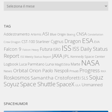
Archivi
TAG
ASI
CNSA
Addestramento
Artemis
Blue Origin
Boeing
Constellation
ESA
Dragon
Cygnus
CST-100 Starliner
EVA
Crew Dragon
ISS
ISS Daily Status
Falcon 9
Futura
ISRO
Falcon Heavy
Report
JAXA
JPL
Kennedy Space Center
ISS Weekly Status Report
NASA
Logbook
Luna
Luca Parmitano
Marte
MagISStra
Progress
Orbital
Orion
Paolo Nespoli
News
Privati
RKA
Sojuz
Roskosmos
Samantha Cristoforetti
SLS
Space Shuttle
Soyuz
SpaceX
Unmanned
ULA
SPACEHUMOR