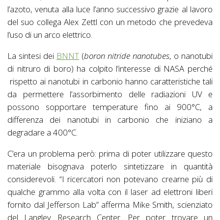
l’azoto, venuta alla luce l’anno successivo grazie al lavoro
del suo collega Alex Zettl con un metodo che prevedeva
l’uso di un arco elettrico.
La sintesi dei
BNNT
(
boron nitride nanotubes
, o nanotubi
di nitruro di boro) ha colpito l’interesse di NASA perché
rispetto ai nanotubi in carbonio hanno caratteristiche tali
da permettere l’assorbimento delle radiazioni UV e
possono sopportare temperature fino ai 900°C, a
differenza dei nanotubi in carbonio che iniziano a
degradare a 400°C.
C’era un problema però: prima di poter utilizzare questo
materiale bisognava poterlo sintetizzare in quantità
considerevoli. “I ricercatori non potevano crearne più di
qualche grammo alla volta con il laser ad elettroni liberi
fornito dal Jefferson Lab” afferma Mike Smith, scienziato
del Langley Research Center. Per poter trovare un