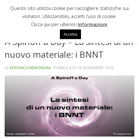
Questo sito utilizza cookie per raccogliere statistiche sui
Sotto il contenuto
visitatori. Utilizzandolo, accetti l'uso di cookie.
SPINOFF A DAY
Clicca qui per ulteriori
Informazioni
.
Accetta
A Spinoff a Day – La sintesi di un
nuovo materiale: i BNNT
DI
VERONICA REMONDINI
· PUBBLICATO
15 NOVEMBRE 2016