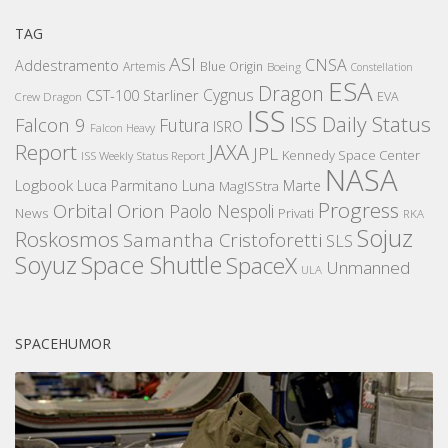
TAG
ASI
CNSA
Addestramento
Artemis
Blue Origin
Boeing
Constellation
ESA
Dragon
Cygnus
CST-100 Starliner
EVA
Crew Dragon
ISS
ISS Daily Status
Falcon 9
Futura
ISRO
Falcon Heavy
Report
JAXA
JPL
Kennedy Space Center
ISS Weekly Status Report
NASA
Logbook
Luna
Luca Parmitano
Marte
MagISStra
Progress
Orbital
Orion
Paolo Nespoli
News
Privati
RKA
Sojuz
Roskosmos
Samantha Cristoforetti
SLS
Space Shuttle
Soyuz
SpaceX
Unmanned
ULA
SPACEHUMOR