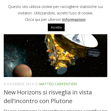
Questo sito utilizza cookie per raccogliere statistiche sui
Sotto il contenuto
visitatori. Utilizzandolo, accetti l'uso di cookie.
PLUTONE
Clicca qui per ulteriori
Informazioni
.
Accetta
9 DICEMBRE 2014
DI
MATTEO CARPENTIERI
New Horizons si risveglia in vista
dell’incontro con Plutone
Sta per cominciare la straordinaria missione scientifica nei