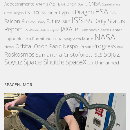
ASI
CNSA
Addestramento
Artemis
Blue Origin
Boeing
Constellation
ESA
Dragon
Cygnus
CST-100 Starliner
EVA
Crew Dragon
ISS
ISS Daily Status
Falcon 9
Futura
ISRO
Falcon Heavy
Report
JAXA
JPL
Kennedy Space Center
ISS Weekly Status Report
NASA
Logbook
Luna
Luca Parmitano
Marte
MagISStra
Progress
Orbital
Orion
Paolo Nespoli
News
Privati
RKA
Sojuz
Roskosmos
Samantha Cristoforetti
SLS
Space Shuttle
Soyuz
SpaceX
Unmanned
ULA
SPACEHUMOR