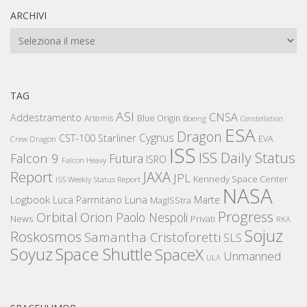
ARCHIVI
Archivi
TAG
ASI
CNSA
Addestramento
Artemis
Blue Origin
Boeing
Constellation
ESA
Dragon
Cygnus
CST-100 Starliner
EVA
Crew Dragon
ISS
ISS Daily Status
Falcon 9
Futura
ISRO
Falcon Heavy
Report
JAXA
JPL
Kennedy Space Center
ISS Weekly Status Report
NASA
Logbook
Luna
Luca Parmitano
Marte
MagISStra
Progress
Orbital
Orion
Paolo Nespoli
News
Privati
RKA
Sojuz
Roskosmos
Samantha Cristoforetti
SLS
Space Shuttle
Soyuz
SpaceX
Unmanned
ULA