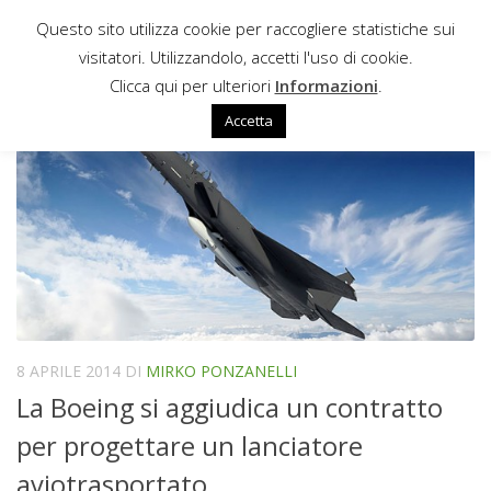
Questo sito utilizza cookie per raccogliere statistiche sui
Sotto il contenuto
visitatori. Utilizzandolo, accetti l'uso di cookie.
PHANTOM WORKS ADVANCED SPACE
Clicca qui per ulteriori
Informazioni
.
Accetta
8 APRILE 2014
DI
MIRKO PONZANELLI
La Boeing si aggiudica un contratto
per progettare un lanciatore
aviotrasportato