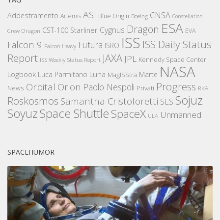
ASI
CNSA
Addestramento
Artemis
Blue Origin
Boeing
Constellation
ESA
Dragon
Cygnus
CST-100 Starliner
EVA
Crew Dragon
ISS
ISS Daily Status
Falcon 9
Futura
ISRO
Falcon Heavy
Report
JAXA
JPL
Kennedy Space Center
ISS Weekly Status Report
NASA
Logbook
Luna
Luca Parmitano
Marte
MagISStra
Progress
Orbital
Orion
Paolo Nespoli
News
Privati
RKA
Sojuz
Roskosmos
Samantha Cristoforetti
SLS
Space Shuttle
Soyuz
SpaceX
Unmanned
ULA
SPACEHUMOR