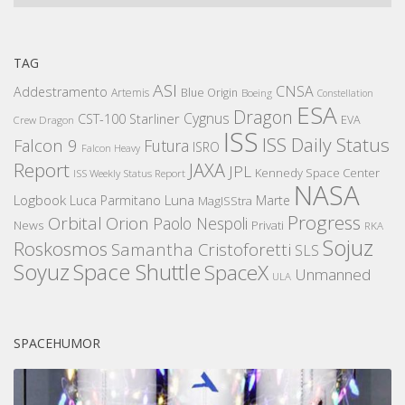
TAG
ASI
CNSA
Addestramento
Artemis
Blue Origin
Boeing
Constellation
ESA
Dragon
Cygnus
CST-100 Starliner
EVA
Crew Dragon
ISS
ISS Daily Status
Falcon 9
Futura
ISRO
Falcon Heavy
Report
JAXA
JPL
Kennedy Space Center
ISS Weekly Status Report
NASA
Logbook
Luna
Luca Parmitano
Marte
MagISStra
Progress
Orbital
Orion
Paolo Nespoli
News
Privati
RKA
Sojuz
Roskosmos
Samantha Cristoforetti
SLS
Space Shuttle
Soyuz
SpaceX
Unmanned
ULA
SPACEHUMOR