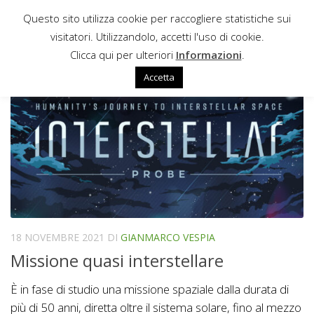
Questo sito utilizza cookie per raccogliere statistiche sui
Sotto il contenuto
visitatori. Utilizzandolo, accetti l'uso di cookie.
NUBE DI OORT
Clicca qui per ulteriori
Informazioni
.
Accetta
18 NOVEMBRE 2021
DI
GIANMARCO VESPIA
Missione quasi interstellare
È in fase di studio una missione spaziale dalla durata di
più di 50 anni, diretta oltre il sistema solare, fino al mezzo