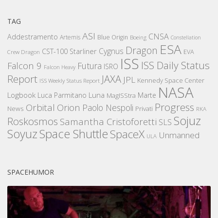
TAG
ASI
CNSA
Addestramento
Artemis
Blue Origin
Boeing
Constellation
ESA
Dragon
Cygnus
CST-100 Starliner
EVA
Crew Dragon
ISS
ISS Daily Status
Falcon 9
Futura
ISRO
Falcon Heavy
Report
JAXA
JPL
Kennedy Space Center
ISS Weekly Status Report
NASA
Logbook
Luna
Luca Parmitano
Marte
MagISStra
Progress
Orbital
Orion
Paolo Nespoli
News
Privati
RKA
Sojuz
Roskosmos
Samantha Cristoforetti
SLS
Space Shuttle
Soyuz
SpaceX
Unmanned
ULA
SPACEHUMOR