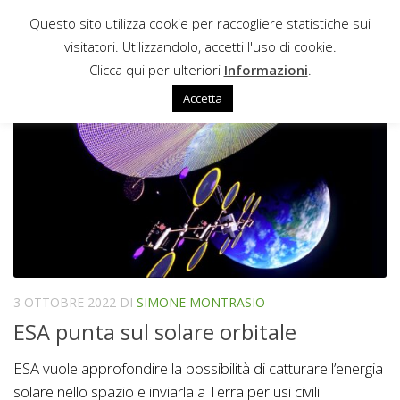
Questo sito utilizza cookie per raccogliere statistiche sui
Sotto il contenuto
visitatori. Utilizzandolo, accetti l'uso di cookie.
NET ZERO 2050
Clicca qui per ulteriori
Informazioni
.
Accetta
3 OTTOBRE 2022
DI
SIMONE MONTRASIO
ESA punta sul solare orbitale
ESA vuole approfondire la possibilità di catturare l’energia
solare nello spazio e inviarla a Terra per usi civili