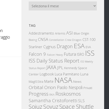
Archivi
TAG
on
ASI
Addestramento
Artemis
Blue Origin
raggio
CNSA
CST-100
Boeing
Crew Dragon
Constellation
ESA
Dragon
Cygnus
Starliner
EVA
ISS
Falcon 9
Futura
ISRO
Falcon Heavy
ISS Daily Status Report
ISS Weekly
JAXA
JPL
Kennedy Space
Status Report
Logbook
Luna
Luca Parmitano
Center
NASA
Marte
News
MagISStra
Orbital
Orion
Paolo Nespoli
Privati
Progress
Roskosmos
RKA
Samantha Cristoforetti
SLS
Sojuz
Space Shuttle
Soyuz