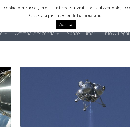
a cookie per raccogliere statistiche sui visitatori. Utilizzandolo, acce
Clicca qui per ulteriori
Informazioni
.
Accetta
ne
AstronauticAgenda
Space Humor
Info & Legal