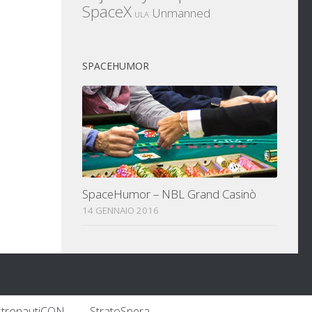
SpaceX
Unmanned
ULA
SPACEHUMOR
SpaceHumor – NBL Grand Casinò
14 GENNAIO 2016
stronautiCON
StratoSpera