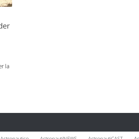
nder
r la
Astronautico
AstronautiNEWS
AstronautiCAST
A