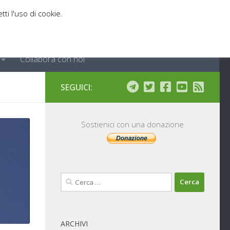
tti l'uso di cookie.
Collabora con noi
SEGUICI:
Sostienici con una donazione
Ricerca
per:
ARCHIVI