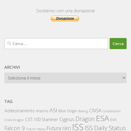
Sostienici con una donazione
Ricerca
per:
ARCHIVI
Archivi
TAG
ASI
CNSA
Addestramento
Artemis
Blue Origin
Boeing
Constellation
ESA
Dragon
Cygnus
CST-100 Starliner
EVA
Crew Dragon
ISS
ISS Daily Status
Falcon 9
Futura
ISRO
Falcon Heavy