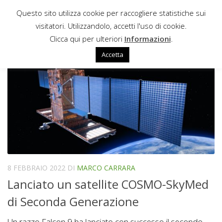
Questo sito utilizza cookie per raccogliere statistiche sui
Sotto il contenuto
visitatori. Utilizzandolo, accetti l'uso di cookie.
MINISTERO DELLA DIFESA ITALIANO
Clicca qui per ulteriori
Informazioni
.
Accetta
8 FEBBRAIO 2022
DI
MARCO CARRARA
Lanciato un satellite COSMO-SkyMed
di Seconda Generazione
Un razzo Falcon 9 ha lanciato con successo il secondo