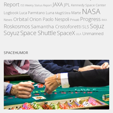
Report
JAXA
JPL
Kennedy Space Center
ISS Weekly Status Report
NASA
Logbook
Luna
Luca Parmitano
Marte
MagISStra
Progress
Orbital
Orion
Paolo Nespoli
News
Privati
RKA
Sojuz
Roskosmos
Samantha Cristoforetti
SLS
Space Shuttle
Soyuz
SpaceX
Unmanned
ULA
SPACEHUMOR