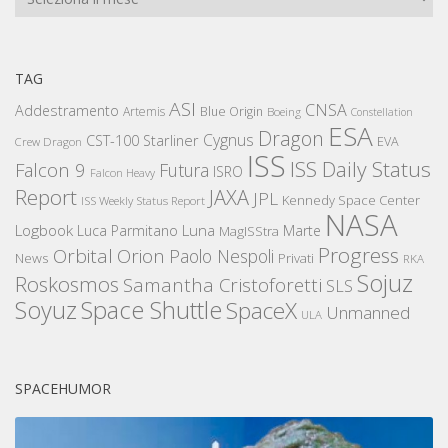
TAG
ASI
CNSA
Addestramento
Artemis
Blue Origin
Boeing
Constellation
ESA
Dragon
Cygnus
CST-100 Starliner
EVA
Crew Dragon
ISS
ISS Daily Status
Falcon 9
Futura
ISRO
Falcon Heavy
Report
JAXA
JPL
Kennedy Space Center
ISS Weekly Status Report
NASA
Logbook
Luna
Luca Parmitano
Marte
MagISStra
Progress
Orbital
Orion
Paolo Nespoli
News
Privati
RKA
Sojuz
Roskosmos
Samantha Cristoforetti
SLS
Space Shuttle
Soyuz
SpaceX
Unmanned
ULA
SPACEHUMOR