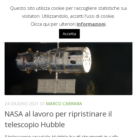
Questo sito utilizza cookie per raccogliere statistiche sui
Sotto il contenuto
visitatori. Utilizzandolo, accetti l'uso di cookie.
MEMORIA COMPUTER
Clicca qui per ulteriori
Informazioni
.
Accetta
24 GIUGNO 2021
DI
MARCO CARRARA
NASA al lavoro per ripristinare il
telescopio Hubble
Il telescopio spaziale Hubble ha gli strumenti in safe