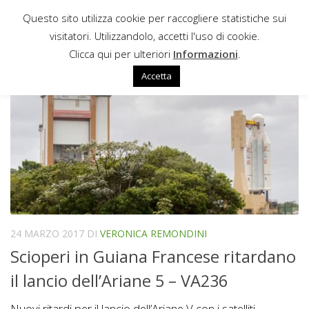
Questo sito utilizza cookie per raccogliere statistiche sui
Sotto il contenuto
visitatori. Utilizzandolo, accetti l'uso di cookie.
KOREASAT7
Clicca qui per ulteriori
Informazioni
.
Accetta
24 MARZO 2017
DI
VERONICA REMONDINI
Scioperi in Guiana Francese ritardano
il lancio dell’Ariane 5 – VA236
Nuovi ritardi per il lancio dell’Ariane V con i satelliti