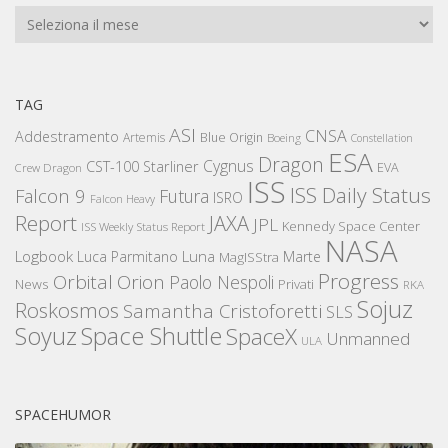
Archivi
TAG
ASI
CNSA
Addestramento
Artemis
Blue Origin
Boeing
Constellation
ESA
Dragon
Cygnus
CST-100 Starliner
EVA
Crew Dragon
ISS
ISS Daily Status
Falcon 9
Futura
ISRO
Falcon Heavy
Report
JAXA
JPL
Kennedy Space Center
ISS Weekly Status Report
NASA
Logbook
Luna
Luca Parmitano
Marte
MagISStra
Progress
Orbital
Orion
Paolo Nespoli
News
Privati
RKA
Sojuz
Roskosmos
Samantha Cristoforetti
SLS
Space Shuttle
Soyuz
SpaceX
Unmanned
ULA
SPACEHUMOR