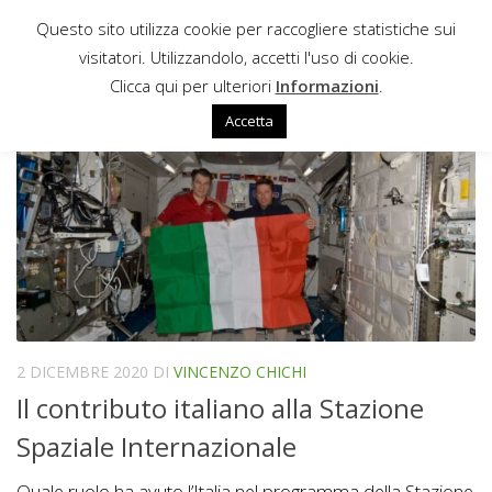
Questo sito utilizza cookie per raccogliere statistiche sui
Sotto il contenuto
visitatori. Utilizzandolo, accetti l'uso di cookie.
ISS20
Clicca qui per ulteriori
Informazioni
.
Accetta
2 DICEMBRE 2020
DI
VINCENZO CHICHI
Il contributo italiano alla Stazione
Spaziale Internazionale
Quale ruolo ha avuto l’Italia nel programma della Stazione