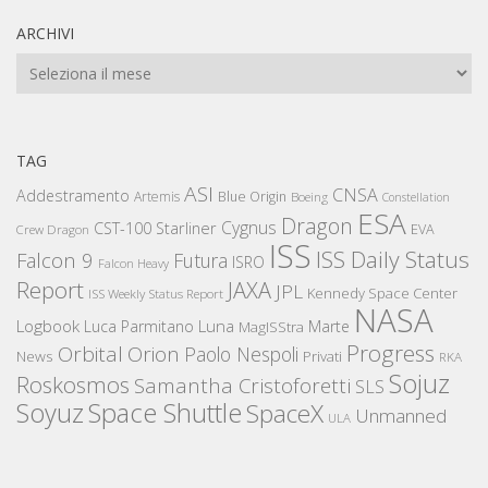
ARCHIVI
Archivi
TAG
ASI
CNSA
Addestramento
Artemis
Blue Origin
Boeing
Constellation
ESA
Dragon
Cygnus
CST-100 Starliner
EVA
Crew Dragon
ISS
ISS Daily Status
Falcon 9
Futura
ISRO
Falcon Heavy
Report
JAXA
JPL
Kennedy Space Center
ISS Weekly Status Report
NASA
Logbook
Luna
Luca Parmitano
Marte
MagISStra
Progress
Orbital
Orion
Paolo Nespoli
News
Privati
RKA
Sojuz
Roskosmos
Samantha Cristoforetti
SLS
Space Shuttle
Soyuz
SpaceX
Unmanned
ULA