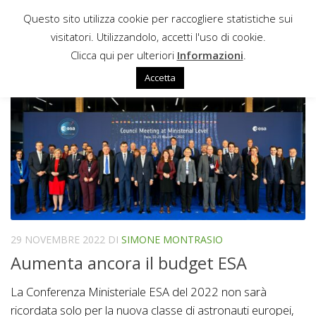
Questo sito utilizza cookie per raccogliere statistiche sui
Sotto il contenuto
visitatori. Utilizzandolo, accetti l'uso di cookie.
HARMONY (ESA)
Clicca qui per ulteriori
Informazioni
.
Accetta
29 NOVEMBRE 2022
DI
SIMONE MONTRASIO
Aumenta ancora il budget ESA
La Conferenza Ministeriale ESA del 2022 non sarà
ricordata solo per la nuova classe di astronauti europei,