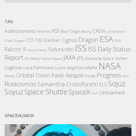
TAG
ASI
CNSA
Addestramento
Artemis
Blue Origin
Boeing
Constellation
ESA
Dragon
Cygnus
CST-100 Starliner
EVA
Crew Dragon
ISS
ISS Daily Status
Falcon 9
Futura
ISRO
Falcon Heavy
Report
JAXA
JPL
Kennedy Space Center
ISS Weekly Status Report
NASA
Logbook
Luna
Luca Parmitano
Marte
MagISStra
Progress
Orbital
Orion
Paolo Nespoli
News
Privati
RKA
Sojuz
Roskosmos
Samantha Cristoforetti
SLS
Space Shuttle
Soyuz
SpaceX
Unmanned
ULA
SPACEHUMOR