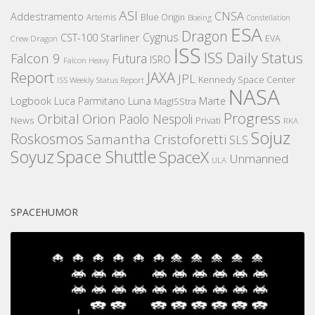
ASI
CNSA
Addestramento
Artemis
Blue Origin
Boeing
Constellation
ESA
Dragon
Cygnus
CST-100 Starliner
EVA
Crew Dragon
ISS
ISS Daily Status
Falcon 9
Futura
ISRO
Falcon Heavy
Report
JAXA
JPL
Kennedy Space Center
ISS Weekly Status Report
NASA
Logbook
Luna
Luca Parmitano
Marte
MagISStra
Progress
Orbital
Orion
Paolo Nespoli
News
Privati
RKA
Sojuz
Roskosmos
Samantha Cristoforetti
SLS
Space Shuttle
Soyuz
SpaceX
Unmanned
ULA
SPACEHUMOR