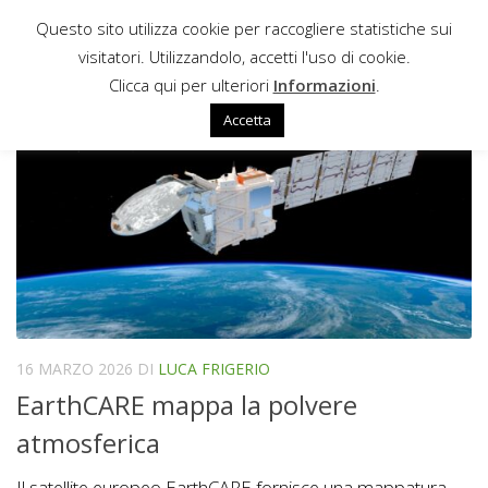
Questo sito utilizza cookie per raccogliere statistiche sui
Sotto il contenuto
visitatori. Utilizzandolo, accetti l'uso di cookie.
EARTHCARE
Clicca qui per ulteriori
Informazioni
.
Accetta
16 MARZO 2026
DI
LUCA FRIGERIO
EarthCARE mappa la polvere
atmosferica
Il satellite europeo EarthCARE fornisce una mappatura