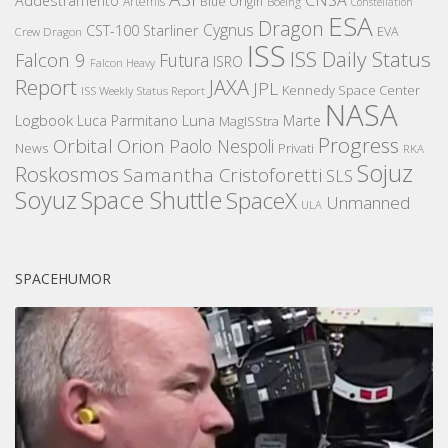
Addestramento
Artemis
Blue Origin
Boeing
Constellation
ESA
Dragon
Cygnus
CST-100 Starliner
EVA
Crew Dragon
ISS
ISS Daily Status
Falcon 9
Futura
ISRO
Falcon Heavy
Report
JAXA
JPL
Kennedy Space Center
ISS Weekly Status Report
NASA
Logbook
Luna
Luca Parmitano
Marte
MagISStra
Progress
Orbital
Orion
Paolo Nespoli
News
Privati
RKA
Sojuz
Roskosmos
Samantha Cristoforetti
SLS
Space Shuttle
Soyuz
SpaceX
Unmanned
ULA
SPACEHUMOR