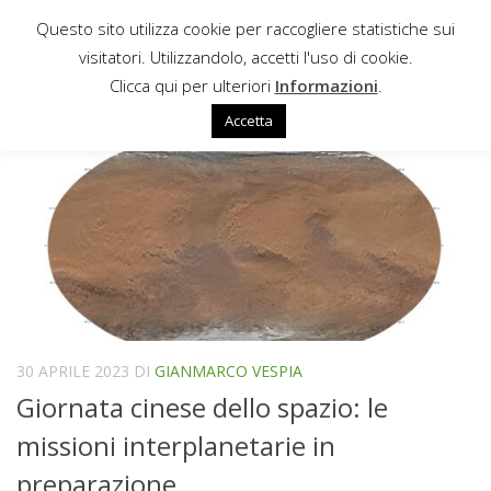
Questo sito utilizza cookie per raccogliere statistiche sui
Sotto il contenuto
visitatori. Utilizzandolo, accetti l'uso di cookie.
CALLISTO
Clicca qui per ulteriori
Informazioni
.
Accetta
30 APRILE 2023
DI
GIANMARCO VESPIA
Giornata cinese dello spazio: le
missioni interplanetarie in
preparazione