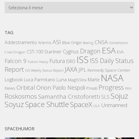
Archivi
TAG
ASI
CNSA
Addestramento
Artemis
Blue Origin
Boeing
Constellation
ESA
Dragon
Cygnus
CST-100 Starliner
EVA
Crew Dragon
ISS
ISS Daily Status
Falcon 9
Futura
ISRO
Falcon Heavy
Report
JAXA
JPL
Kennedy Space Center
ISS Weekly Status Report
NASA
Logbook
Luna
Luca Parmitano
Marte
MagISStra
Progress
Orbital
Orion
Paolo Nespoli
News
Privati
RKA
Sojuz
Roskosmos
Samantha Cristoforetti
SLS
Space Shuttle
Soyuz
SpaceX
Unmanned
ULA
SPACEHUMOR