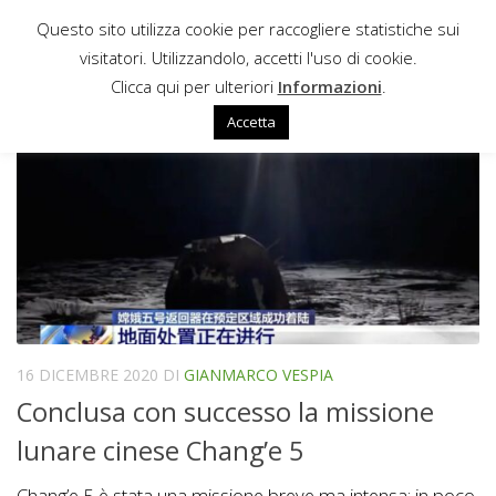
Questo sito utilizza cookie per raccogliere statistiche sui
Sotto il contenuto
visitatori. Utilizzandolo, accetti l'uso di cookie.
BOOST-GLIDE
Clicca qui per ulteriori
Informazioni
.
Accetta
16 DICEMBRE 2020
DI
GIANMARCO VESPIA
Conclusa con successo la missione
lunare cinese Chang’e 5
Chang’e 5 è stata una missione breve ma intensa: in poco