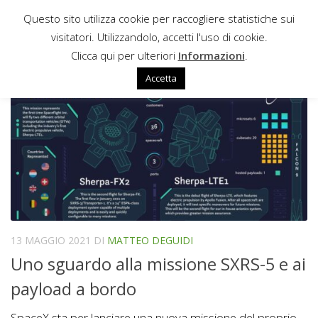
Questo sito utilizza cookie per raccogliere statistiche sui
Sotto il contenuto
visitatori. Utilizzandolo, accetti l'uso di cookie.
ASTROCAST
Clicca qui per ulteriori
Informazioni
.
Accetta
13 MAGGIO 2021
DI
MATTEO DEGUIDI
Uno sguardo alla missione SXRS-5 e ai
payload a bordo
SpaceX sta per lanciare una nuova missione del proprio