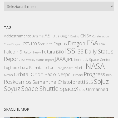
Archivi
TAG
ASI
CNSA
Addestramento
Artemis
Blue Origin
Boeing
Constellation
ESA
Dragon
Cygnus
CST-100 Starliner
EVA
Crew Dragon
ISS
ISS Daily Status
Falcon 9
Futura
ISRO
Falcon Heavy
Report
JAXA
JPL
Kennedy Space Center
ISS Weekly Status Report
NASA
Logbook
Luna
Luca Parmitano
Marte
MagISStra
Progress
Orbital
Orion
Paolo Nespoli
News
Privati
RKA
Sojuz
Roskosmos
Samantha Cristoforetti
SLS
Space Shuttle
Soyuz
SpaceX
Unmanned
ULA
SPACEHUMOR