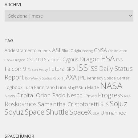
ARCHIVI
Archivi
TAG
ASI
CNSA
Addestramento
Artemis
Blue Origin
Boeing
Constellation
ESA
Dragon
Cygnus
CST-100 Starliner
EVA
Crew Dragon
ISS
ISS Daily Status
Falcon 9
Futura
ISRO
Falcon Heavy
Report
JAXA
JPL
Kennedy Space Center
ISS Weekly Status Report
NASA
Logbook
Luna
Luca Parmitano
Marte
MagISStra
Progress
Orbital
Orion
Paolo Nespoli
News
Privati
RKA
Sojuz
Roskosmos
Samantha Cristoforetti
SLS
Space Shuttle
Soyuz
SpaceX
Unmanned
ULA
SPACEHUMOR