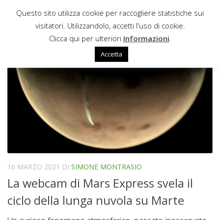
Questo sito utilizza cookie per raccogliere statistiche sui
Sotto il contenuto
visitatori. Utilizzandolo, accetti l'uso di cookie.
ARSIA MONS ELONGATED CLOUD
Clicca qui per ulteriori
Informazioni
.
Accetta
16 MARZO 2021
DI
SIMONE MONTRASIO
La webcam di Mars Express svela il
ciclo della lunga nuvola su Marte