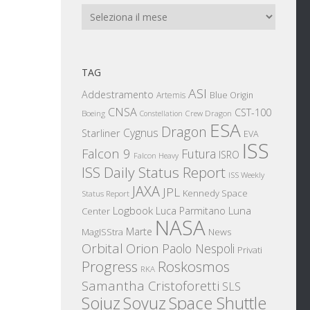
Archivi
TAG
ASI
Addestramento
Artemis
Blue Origin
CNSA
CST-100
Boeing
Crew Dragon
Constellation
ESA
Dragon
Cygnus
Starliner
EVA
ISS
Falcon 9
Futura
ISRO
Falcon Heavy
ISS Daily Status Report
ISS Weekly
JAXA
JPL
Kennedy Space
Status Report
Logbook
Luna
Luca Parmitano
Center
NASA
Marte
News
MagISStra
Orbital
Orion
Paolo Nespoli
Privati
Progress
Roskosmos
RKA
Samantha Cristoforetti
SLS
Sojuz
Space Shuttle
Soyuz