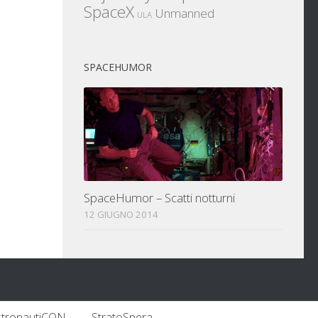
SpaceX
Unmanned
ULA
SPACEHUMOR
SpaceHumor – Scatti notturni
12 GIUGNO 2014
stronautiCON
StratoSpera