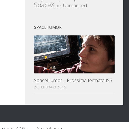
SpaceX
Unmanned
ULA
SPACEHUMOR
SpaceHumor – Prossima fermata ISS
26 FEBBRAIO 2015
stronautiCON
StratoSpera