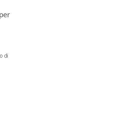
 per
o di