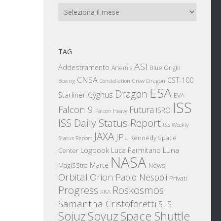
Archivi
TAG
ASI
Addestramento
Artemis
Blue Origin
CNSA
CST-100
Boeing
Crew Dragon
Constellation
ESA
Dragon
Cygnus
Starliner
EVA
ISS
Falcon 9
Futura
ISRO
Falcon Heavy
ISS Daily Status Report
ISS Weekly
JAXA
JPL
Kennedy Space
Status Report
Logbook
Luna
Luca Parmitano
Center
NASA
Marte
News
MagISStra
Orbital
Orion
Paolo Nespoli
Privati
Progress
Roskosmos
RKA
Samantha Cristoforetti
SLS
Sojuz
Space Shuttle
Soyuz