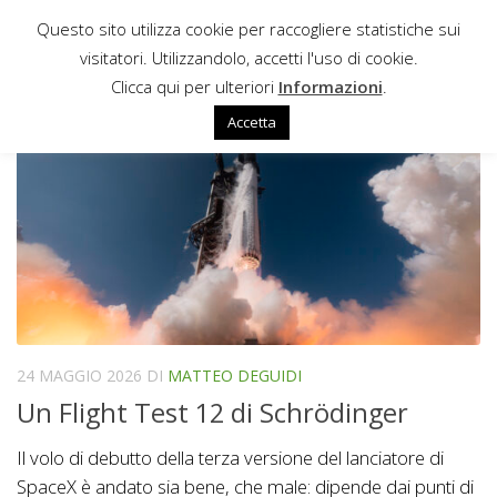
Questo sito utilizza cookie per raccogliere statistiche sui
Sotto il contenuto
visitatori. Utilizzandolo, accetti l'uso di cookie.
MATTEO DEGUIDI
Clicca qui per ulteriori
Informazioni
.
Accetta
24 MAGGIO 2026
DI
MATTEO DEGUIDI
Un Flight Test 12 di Schrödinger
Il volo di debutto della terza versione del lanciatore di
SpaceX è andato sia bene, che male: dipende dai punti di