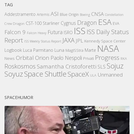
TAG
ASI
CNSA
Addestramento
Artemis
Blue Origin
Boeing
Constellation
ESA
Dragon
Cygnus
CST-100 Starliner
EVA
Crew Dragon
ISS
ISS Daily Status
Falcon 9
Futura
ISRO
Falcon Heavy
Report
JAXA
JPL
Kennedy Space Center
ISS Weekly Status Report
NASA
Logbook
Luna
Luca Parmitano
Marte
MagISStra
Progress
Orbital
Orion
Paolo Nespoli
News
Privati
RKA
Sojuz
Roskosmos
Samantha Cristoforetti
SLS
Space Shuttle
Soyuz
SpaceX
Unmanned
ULA
SPACEHUMOR