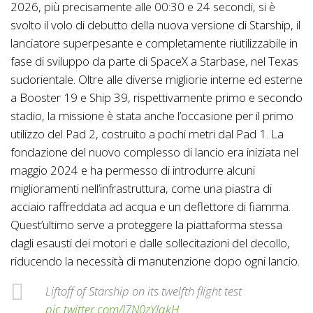
2026, più precisamente alle 00:30 e 24 secondi, si è
svolto il volo di debutto della nuova versione di Starship, il
lanciatore superpesante e completamente riutilizzabile in
fase di sviluppo da parte di SpaceX a Starbase, nel Texas
sudorientale. Oltre alle diverse migliorie interne ed esterne
a Booster 19 e Ship 39, rispettivamente primo e secondo
stadio, la missione è stata anche l’occasione per il primo
utilizzo del Pad 2, costruito a pochi metri dal Pad 1. La
fondazione del nuovo complesso di lancio era iniziata nel
maggio 2024 e ha permesso di introdurre alcuni
miglioramenti nell’infrastruttura, come una piastra di
acciaio raffreddata ad acqua e un deflettore di fiamma.
Quest’ultimo serve a proteggere la piattaforma stessa
dagli esausti dei motori e dalle sollecitazioni del decollo,
riducendo la necessità di manutenzione dopo ogni lancio.
Liftoff of Starship on its twelfth flight test
pic.twitter.com/I7N0zYIqkH