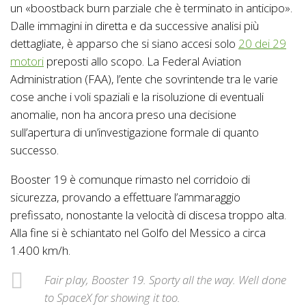
un «boostback burn parziale che è terminato in anticipo».
Dalle immagini in diretta e da successive analisi più
dettagliate, è apparso che si siano accesi solo
20 dei 29
motori
preposti allo scopo. La Federal Aviation
Administration (FAA), l’ente che sovrintende tra le varie
cose anche i voli spaziali e la risoluzione di eventuali
anomalie, non ha ancora preso una decisione
sull’apertura di un’investigazione formale di quanto
successo.
Booster 19 è comunque rimasto nel corridoio di
sicurezza, provando a effettuare l’ammaraggio
prefissato, nonostante la velocità di discesa troppo alta.
Alla fine si è schiantato nel Golfo del Messico a circa
1.400 km/h.
Fair play, Booster 19. Sporty all the way. Well done
to SpaceX for showing it too.