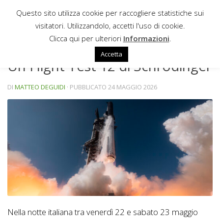
Questo sito utilizza cookie per raccogliere statistiche sui
Sotto il contenuto
visitatori. Utilizzandolo, accetti l'uso di cookie.
NEWS
Clicca qui per ulteriori
Informazioni
.
Accetta
Un Flight Test 12 di Schrödinger
DI
MATTEO DEGUIDI
· PUBBLICATO
24 MAGGIO 2026
Nella notte italiana tra venerdì 22 e sabato 23 maggio