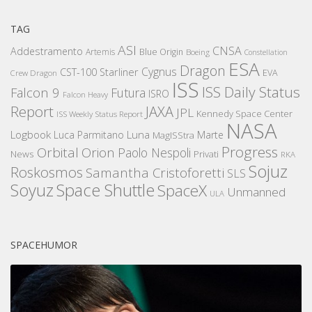
TAG
ASI
CNSA
Addestramento
Artemis
Blue Origin
Boeing
Constellation
ESA
Dragon
Cygnus
CST-100 Starliner
EVA
Crew Dragon
ISS
ISS Daily Status
Falcon 9
Futura
ISRO
Falcon Heavy
Report
JAXA
JPL
Kennedy Space Center
ISS Weekly Status Report
NASA
Logbook
Luna
Luca Parmitano
Marte
MagISStra
Progress
Orbital
Orion
Paolo Nespoli
News
Privati
RKA
Sojuz
Roskosmos
Samantha Cristoforetti
SLS
Space Shuttle
Soyuz
SpaceX
Unmanned
ULA
SPACEHUMOR