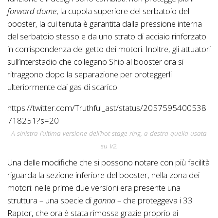
forward dome
, la cupola superiore del serbatoio del
booster, la cui tenuta è garantita dalla pressione interna
del serbatoio stesso e da uno strato di acciaio rinforzato
in corrispondenza del getto dei motori. Inoltre, gli attuatori
sull’interstadio che collegano Ship al booster ora si
ritraggono dopo la separazione per proteggerli
ulteriormente dai gas di scarico.
https://twitter.com/Truthful_ast/status/2057595400538
718251?s=20
A sinistra l’ultima versione dell’
hot stage ring
, a destra quella usata
su V2.
Una delle modifiche che si possono notare con più facilità
riguarda la sezione inferiore del booster, nella zona dei
motori: nelle prime due versioni era presente una
struttura – una specie di
gonna
– che proteggeva i 33
Raptor, che ora è stata rimossa grazie proprio ai