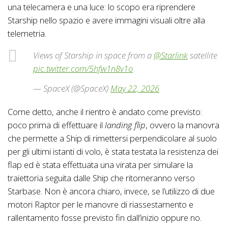
una telecamera e una luce: lo scopo era riprendere
Starship nello spazio e avere immagini visuali oltre alla
telemetria.
Views of Starship in space from a
@Starlink
satellite
pic.twitter.com/5hfw1n8v1o
— SpaceX (@SpaceX)
May 22, 2026
Come detto, anche il rientro è andato come previsto:
poco prima di effettuare il
landing flip
, ovvero la manovra
che permette a Ship di rimettersi perpendicolare al suolo
per gli ultimi istanti di volo, è stata testata la resistenza dei
flap ed è stata effettuata una virata per simulare la
traiettoria seguita dalle Ship che ritorneranno verso
Starbase. Non è ancora chiaro, invece, se l’utilizzo di due
motori Raptor per le manovre di riassestamento e
rallentamento fosse previsto fin dall’inizio oppure no.