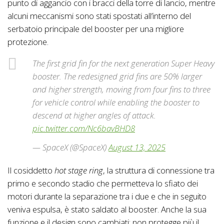
punto di aggancio con i bracci della torre di lancio, mentre
alcuni meccanismi sono stati spostati all’interno del
serbatoio principale del booster per una migliore
protezione.
The first grid fin for the next generation Super Heavy
booster. The redesigned grid fins are 50% larger
and higher strength, moving from four fins to three
for vehicle control while enabling the booster to
descend at higher angles of attack.
pic.twitter.com/Nc6bavBHD8
— SpaceX (@SpaceX)
August 13, 2025
Il cosiddetto
hot stage ring
, la struttura di connessione tra
primo e secondo stadio che permetteva lo sfiato dei
motori durante la separazione tra i due e che in seguito
veniva espulsa, è stato saldato al booster. Anche la sua
funzione e il design sono cambiati: non protegge più il