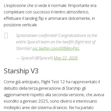
L’esplosione che si vede è normale: l’importante era
completare con successo il rientro atmosferico,
effettuare il landing flip e ammarare dolcemente, in
posizione verticale.
Splashdown confirmed! Congratulations to the
entire SpaceX team on the twelfth flight test of
Starship!
pic.twitter.com/XXBAtryPpL
— SpaceX (@SpaceX)
May 22, 2026
Starship V3
Come già anticipato, Flight Test 12 ha rappresentato il
debutto della terza generazione di Starship: gli
aggiornamenti rispetto alla seconda versione, che aveva
esordito a gennaio 2025, sono diversi e interessano
molteplici aree del sistema di lancio. Ne ha parlato