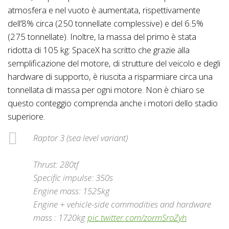
atmosfera e nel vuoto è aumentata, rispettivamente
dell’8% circa (250 tonnellate complessive) e del 6.5%
(275 tonnellate). Inoltre, la massa del primo è stata
ridotta di 105 kg: SpaceX ha scritto che grazie alla
semplificazione del motore, di strutture del veicolo e degli
hardware di supporto, è riuscita a risparmiare circa una
tonnellata di massa per ogni motore. Non è chiaro se
questo conteggio comprenda anche i motori dello stadio
superiore.
Raptor 3 (sea level variant)
Thrust: 280tf
Specific impulse: 350s
Engine mass: 1525kg
Engine + vehicle-side commodities and hardware
mass : 1720kg
pic.twitter.com/zormSroZyh