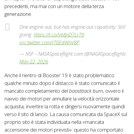
precedenti, ma mai con un motore della terza
generazione.
One engine out, but has engine-out capability. Still
going.
https://t.co/Ve8nD7Lr79
pic.twitter.com/jT0EdWnV8P
— NSF – NASASpaceflight.com (@NASASpaceflight)
May 22, 2026
Anche il rientro di Booster 19 è stato problematico:
qualche minuto dopo il distacco è stato comunicato il
mancato completamento del
boostback burn
, ovvero il
riavvio dei motori per annullare la velocità orizzontale
acquisita, invertire la rotta e dirigersi nuovamente quindi
verso il sito di lancio. La causa comunicata da SpaceX sul
proprio sito è stata individuata nella «mancata
accensione dei motori previsti»: questo ha comportato