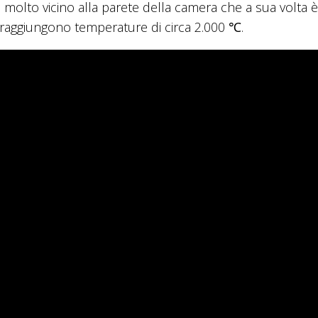
a molto vicino alla parete della camera che a sua volta è
i raggiungono temperature di circa 2.000 ℃.