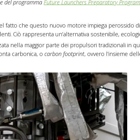
arte del programma
Future Launchers Preparatory Progra
o nel fatto che questo nuovo motore impiega perossido di
nti. Ciò rappresenta un’alternativa sostenibile, ecologi
zata nella maggior parte dei propulsori tradizionali in q
ronta carbonica, o
carbon footprint
, ovvero l’insieme dell