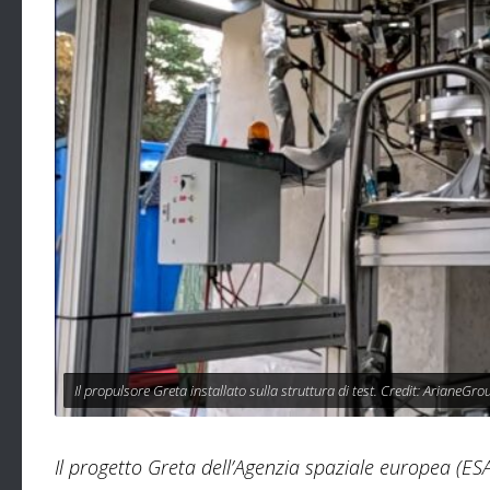
Il propulsore Greta installato sulla struttura di test. Credit: ArianeGro
Il progetto Greta dell’Agenzia spaziale europea (ESA