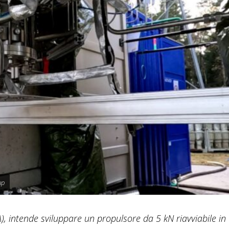
up
), intende sviluppare un propulsore da 5 kN riavviabile in