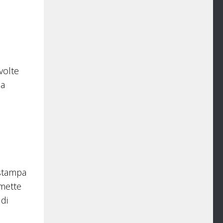
volte
na
 stampa
rmette
 di