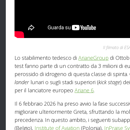
Il filmato di E
Lo stabilimento tedesco di
ArianeGroup
di Ottobr
test fanno parte di un contratto da 3 milioni di eu
perossido di idrogeno di questa classe di spinta.
lander
lunari o sugli stadi superiori (
kick stage
) de
per il lanciatore europeo
Ariane 6
.
Il 6 febbraio 2026 ha preso avvio la fase success
migliorare ulteriormente Greta, sfruttando la mole 
precedenza. In questo ambito, i seguenti subappa
(Belgio),
Institute of Aviation
(Polonia),
InPraise S