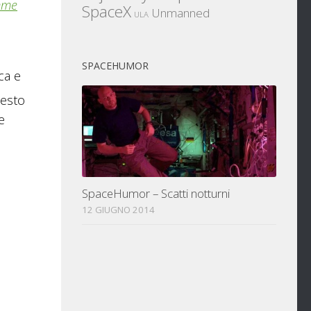
mme
SpaceX
Unmanned
ULA
SPACEHUMOR
ca e
uesto
e
SpaceHumor – Scatti notturni
12 GIUGNO 2014