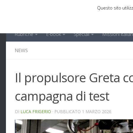
Questo sito utilizz
Sotto il contenuto
Rubriche
E-book
Speciali
Missioni italia
NEWS
Il propulsore Greta c
campagna di test
DI
LUCA FRIGERIO
· PUBBLICATO
1 MARZO 2026