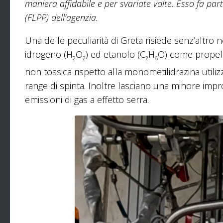
maniera affidabile e per svariate volte. Esso fa p
(FLPP) dell’agenzia.
Una delle peculiarità di Greta risiede senz’altr
idrogeno (H
O
) ed etanolo (C
H
O) come propelle
2
2
2
6
non tossica rispetto alla monometilidrazina utiliz
range di spinta. Inoltre lasciano una minore imp
emissioni di gas a effetto serra.