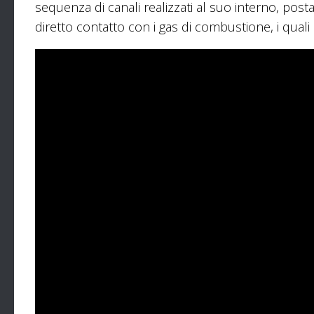
sequenza di canali realizzati al suo interno, post
diretto contatto con i gas di combustione, i qual