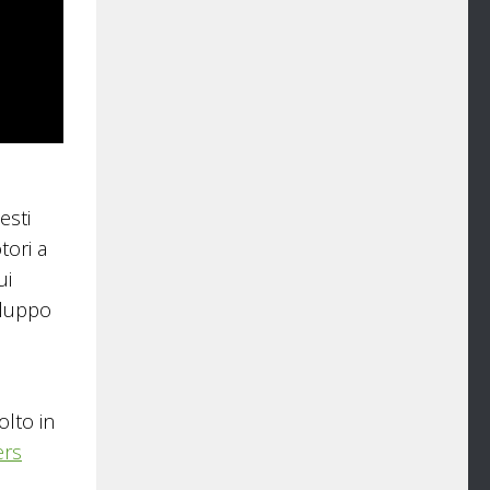
esti
tori a
ui
viluppo
olto in
ers