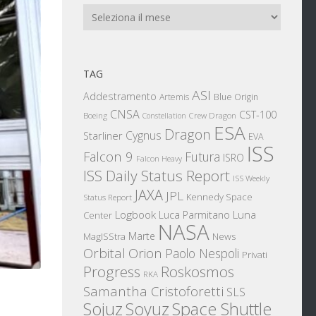
Archivi
TAG
ASI
Addestramento
Artemis
Blue Origin
CNSA
CST-100
Boeing
Crew Dragon
Constellation
ESA
Dragon
Cygnus
Starliner
EVA
ISS
Falcon 9
Futura
ISRO
Falcon Heavy
ISS Daily Status Report
ISS Weekly
JAXA
JPL
Kennedy Space
Status Report
Logbook
Luna
Luca Parmitano
Center
NASA
Marte
News
MagISStra
Orbital
Orion
Paolo Nespoli
Privati
Progress
Roskosmos
RKA
Samantha Cristoforetti
SLS
Sojuz
Space Shuttle
Soyuz