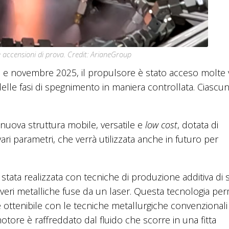
 accensioni di prova. Credit: ArianeGroup
io e novembre 2025, il propulsore è stato acceso molte 
lle fasi di spegnimento in maniera controllata. Ciascu
a nuova struttura mobile, versatile e
low cost
, dotata di
ri parametri, che verrà utilizzata anche in futuro per
stata realizzata con tecniche di produzione additiva di
olveri metalliche fuse da un laser. Questa tecnologia pe
e ottenibile con le tecniche metallurgiche convenzionali
motore è raffreddato dal fluido che scorre in una fitta