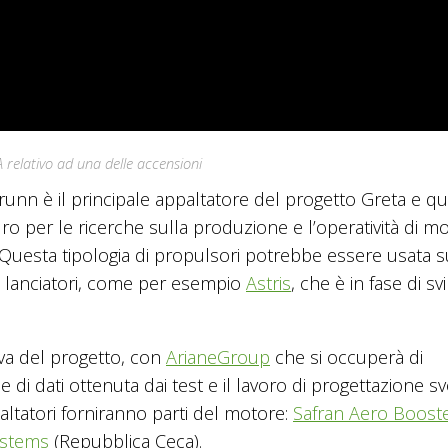
SA relativo ad una delle accensioni
unn è il principale appaltatore del progetto Greta e qu
ro per le ricerche sulla produzione e l’operatività di mo
 Questa tipologia di propulsori potrebbe essere usata s
i lanciatori, come per esempio
Astris
, che è in fase di s
iva del progetto, con
ArianeGroup
che si occuperà di
di dati ottenuta dai test e il lavoro di progettazione sv
ltatori forniranno parti del motore:
Safran Aero Boost
ystems
(Repubblica Ceca).