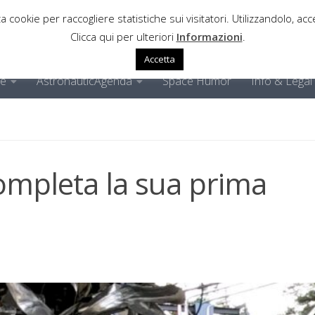
a cookie per raccogliere statistiche sui visitatori. Utilizzandolo, acce
Clicca qui per ulteriori
Informazioni
.
Accetta
ne
AstronauticAgenda
Space Humor
Info & Legal
ompleta la sua prima