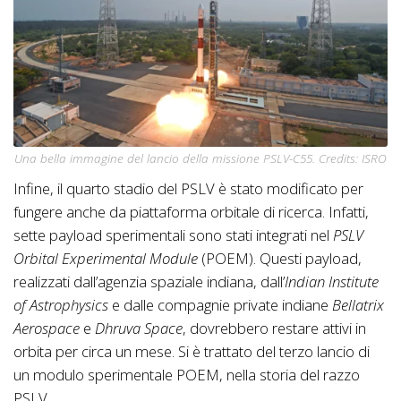
Una bella immagine del lancio della missione PSLV-C55. Credits: ISRO
Infine, il quarto stadio del PSLV è stato modificato per
fungere anche da piattaforma orbitale di ricerca. Infatti,
sette payload sperimentali sono stati integrati nel
PSLV
Orbital Experimental Module
(POEM). Questi payload,
realizzati dall’agenzia spaziale indiana, dall’
Indian Institute
of Astrophysics
e dalle compagnie private indiane
Bellatrix
Aerospace
e
Dhruva Space
, dovrebbero restare attivi in
orbita per circa un mese. Si è trattato del terzo lancio di
un modulo sperimentale POEM, nella storia del razzo
PSLV.