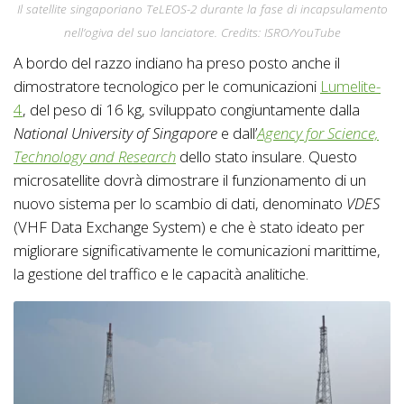
Il satellite singaporiano TeLEOS-2 durante la fase di incapsulamento
nell’ogiva del suo lanciatore. Credits: ISRO/YouTube
A bordo del razzo indiano ha preso posto anche il
dimostratore tecnologico per le comunicazioni
Lumelite-
4
, del peso di 16 kg, sviluppato congiuntamente dalla
National University of Singapore
e dall’
Agency for Science,
Technology and Research
dello stato insulare. Questo
microsatellite dovrà dimostrare il funzionamento di un
nuovo sistema per lo scambio di dati, denominato
VDES
(VHF Data Exchange System) e che è stato ideato per
migliorare significativamente le comunicazioni marittime,
la gestione del traffico e le capacità analitiche.