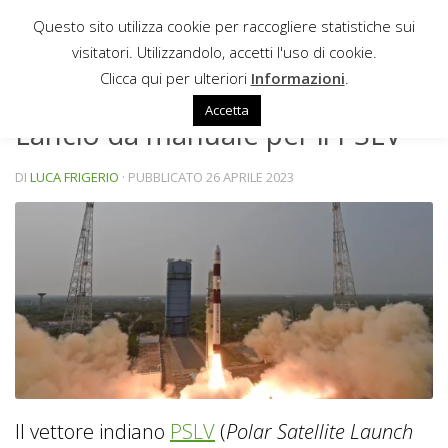
Questo sito utilizza cookie per raccogliere statistiche sui
Sotto il contenuto
visitatori. Utilizzandolo, accetti l'uso di cookie.
NEWS
Clicca qui per ulteriori
Informazioni
.
Accetta
Lancio da manuale per il PSLV
DI
LUCA FRIGERIO
· PUBBLICATO
26 APRILE 2023
Il vettore indiano
PSLV
(
Polar Satellite Launch