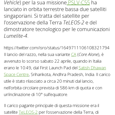
Vehicle
) per la sua missione
PSLV-C55
ha
lanciato in orbita terrestre bassa due satelliti
singaporiani. Si tratta del satellite per
l’osservazione della Terra
TeLEOS-2
e del
dimostratore tecnologico per le comunicazioni
Lumelite-4
.
https://twitter.com/isro/status/1649711106108321794
Il lancio del razzo, nella sua variante
CA
(
Core Alone
), è
avvenuto lo scorso sabato 22 aprile, quando in Italia
erano le 10:49, dal First Launch Pad del
Satish Dhawan
Space Centre
, Sriharikota, Andhra Pradesh, India. Il carico
utile è stato rilasciato a circa 20 minuti dal lancio,
nell’orbita circolare prevista di 586 km di quota e con
un’inclinazione di 10° sull’equatore.
Il carico pagante principale di questa missione era il
satellite
TeLEOS-2
per l’osservazione della Terra, di