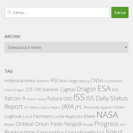
Ricerca
per:
ARCHIVI
Archivi
TAG
ASI
CNSA
Addestramento
Artemis
Blue Origin
Boeing
Constellation
ESA
Dragon
Cygnus
CST-100 Starliner
EVA
Crew Dragon
ISS
ISS Daily Status
Falcon 9
Futura
ISRO
Falcon Heavy
Report
JAXA
JPL
Kennedy Space Center
ISS Weekly Status Report
NASA
Logbook
Luna
Luca Parmitano
Marte
MagISStra
Progress
Orbital
Orion
Paolo Nespoli
News
Privati
RKA
Sojuz
Roskosmos
Samantha Cristoforetti
SLS