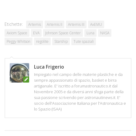
Etichette:
Artemis
Artemis II
Artemis III
AxEMU
Axiom Space
EVA
Johnson Space Center
Luna
NASA
Peggy Whitson
regolite
Starship
Tute spaziali
Luca Frigerio
Impiegato nel campo delle materie plastiche e da
sempre appassionato di spazio, basket e birra
artigianale. E' iscritto a forumastronautico.it dal
Novembre 2005 e da diversi anni sfoga parte della
sua passione scrivendo per astronautinews.it. E'
socio dell'Associazione Italiana per l'Astronautica e
lo Spazio (ISAA)