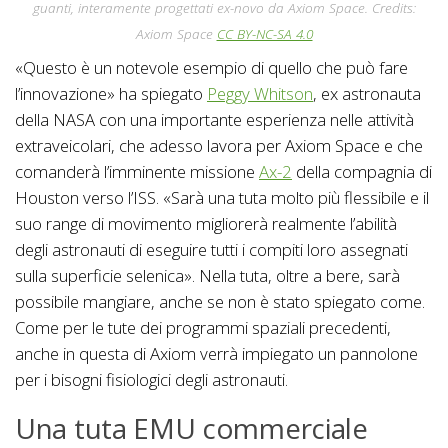
guanti, interamente progettati ex-novo da Axiom Space. Credits:
Axiom Space
CC BY-NC-SA 4.0
«Questo è un notevole esempio di quello che può fare
l’innovazione» ha spiegato
Peggy Whitson
, ex astronauta
della NASA con una importante esperienza nelle attività
extraveicolari, che adesso lavora per Axiom Space e che
comanderà l’imminente missione
Ax-2
della compagnia di
Houston verso l’ISS. «Sarà una tuta molto più flessibile e il
suo range di movimento migliorerà realmente l’abilità
degli astronauti di eseguire tutti i compiti loro assegnati
sulla superficie selenica». Nella tuta, oltre a bere, sarà
possibile mangiare, anche se non è stato spiegato come.
Come per le tute dei programmi spaziali precedenti,
anche in questa di Axiom verrà impiegato un pannolone
per i bisogni fisiologici degli astronauti.
Una tuta EMU commerciale