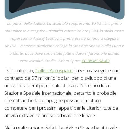
La patch della AxEMU. La stella blu rappresenta Ed White, il primo
statunitense a eseguire un’attività extraveicolare (EVA), la stella rossa
rappresenta Aleksej Leonov, il primo essere umano a eseguire
un’EVA. La striscia arancione collega la Stazione Spaziale alla Luna e
a Marte, dove dove sono state fatte e dove si faranno le attività
extraveicolari. Credits: Axiom Space
CC BY-NC-SA 4.0
Dal canto suo,
Collins Aerospace
ha visto assegnarsi un
contratto da 97 milioni di dollari per lo sviluppo di una
nuova tuta per il potenziale utilizzo all’esterno della
Stazione Spaziale Internazionale; pertanto è probabile
che entrambe le compagnie possano in futuro
competere per i prossimi appalti per le ulteriori tute da
attività extraveicolare sia orbitale che lunare.
Nella realizzazione della tuta, Axiom Space ha utilizzato