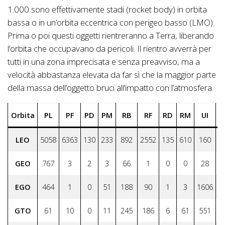
1.000 sono effettivamente stadi (rocket body) in orbita
bassa o in un’orbita eccentrica con perigeo basso (LMO).
Prima o poi questi oggetti rientreranno a Terra, liberando
l’orbita che occupavano da pericoli. Il rientro avverrà per
tutti in una zona imprecisata e senza preavviso, ma a
velocità abbastanza elevata da far sì che la maggior parte
della massa dell’oggetto bruci all’impatto con l’atmosfera.
Orbita
PL
PF
PD
PM
RB
RF
RD
RM
UI
T
LEO
5058
6363
130
233
892
2552
135
610
160
1
GEO
767
3
2
3
66
1
0
0
28
EGO
464
1
0
51
188
90
1
3
1606
GTO
61
10
0
11
245
186
6
61
551