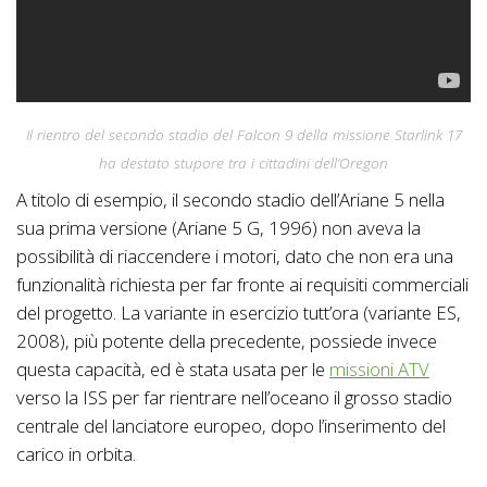
Il rientro del secondo stadio del Falcon 9 della missione Starlink 17
ha destato stupore tra i cittadini dell’Oregon
A titolo di esempio, il secondo stadio dell’Ariane 5 nella
sua prima versione (Ariane 5 G, 1996) non aveva la
possibilità di riaccendere i motori, dato che non era una
funzionalità richiesta per far fronte ai requisiti commerciali
del progetto. La variante in esercizio tutt’ora (variante ES,
2008), più potente della precedente, possiede invece
questa capacità, ed è stata usata per le
missioni ATV
verso la ISS per far rientrare nell’oceano il grosso stadio
centrale del lanciatore europeo, dopo l’inserimento del
carico in orbita.