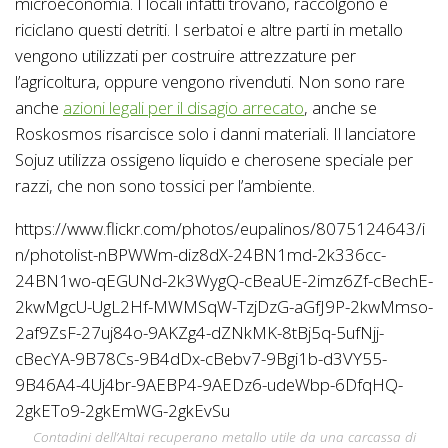
microeconomia. I locali infatti trovano, raccolgono e
riciclano questi detriti. I serbatoi e altre parti in metallo
vengono utilizzati per costruire attrezzature per
l’agricoltura, oppure vengono rivenduti. Non sono rare
anche
azioni legali per il disagio arrecato
, anche se
Roskosmos risarcisce solo i danni materiali. Il lanciatore
Sojuz utilizza ossigeno liquido e cherosene speciale per
razzi, che non sono tossici per l’ambiente.
https://www.flickr.com/photos/eupalinos/8075124643/i
n/photolist-nBPWWm-diz8dX-24BN1md-2k336cc-
24BN1wo-qEGUNd-2k3WygQ-cBeaUE-2imz6Zf-cBechE-
2kwMgcU-UgL2Hf-MWMSqW-TzjDzG-aGfJ9P-2kwMmso-
2af9ZsF-27uj84o-9AKZg4-dZNkMK-8tBj5q-5ufNjj-
cBecYA-9B78Cs-9B4dDx-cBebv7-9Bgi1b-d3VY55-
9B46A4-4Uj4br-9AEBP4-9AEDz6-udeWbp-6DfqHQ-
2gkETo9-2gkEmWG-2gkEvSu
Contadini dell’Altai recuperano metallo utile da una carcassa di