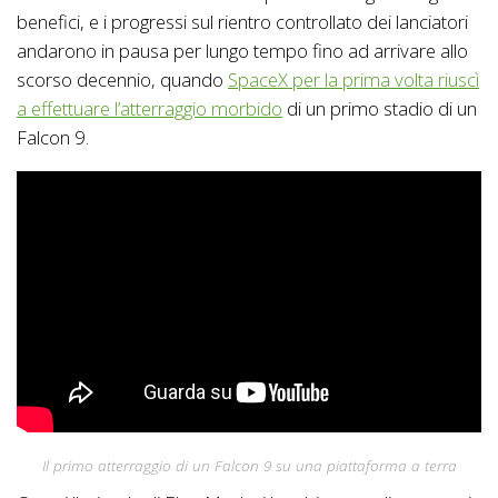
benefici, e i progressi sul rientro controllato dei lanciatori
andarono in pausa per lungo tempo fino ad arrivare allo
scorso decennio, quando
SpaceX per la prima volta riuscì
a effettuare l’atterraggio morbido
di un primo stadio di un
Falcon 9.
Il primo atterraggio di un Falcon 9 su una piattaforma a terra