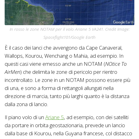
In rosso le zone NOTAM per il volo Ariane 5 VA241. Credit Image:
Spaceflight101/Google Earth
È il caso dei lanci che avvengono da Cape Canaveral,
Wallops, Kourou, Wenchang o Mahia, ad esempio. In
questi casi viene emesso anche un NOTAM (
NOtice To
AirMen
) che delimita le zone di pericolo per rientro
incontrollato. Le zone in un NOTAM possono essere più
di una, e sono a forma di rettangoli allungati nella
direzione di marcia, tanto più larghi quanto è la distanza
dalla zona di lancio.
Il piano volo di un
Ariane 5
, ad esempio, con dei satelliti
da portare in orbita geostazionaria, prevede un lancio
dalla base di Kourou, nella Guyana francese, col distacco