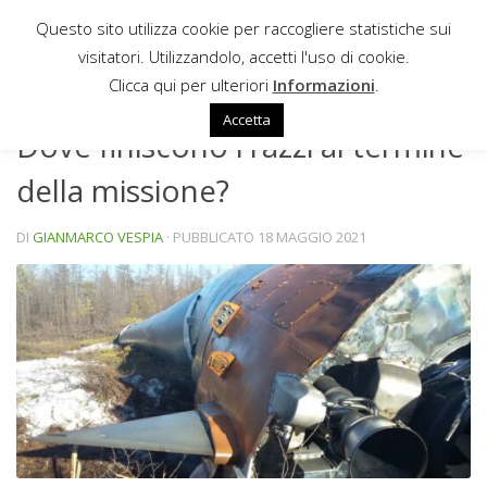
Questo sito utilizza cookie per raccogliere statistiche sui
Sotto il contenuto
visitatori. Utilizzandolo, accetti l'uso di cookie.
APPROFONDIMENTI
Clicca qui per ulteriori
Informazioni
.
Accetta
Dove finiscono i razzi al termine
della missione?
DI
GIANMARCO VESPIA
· PUBBLICATO
18 MAGGIO 2021