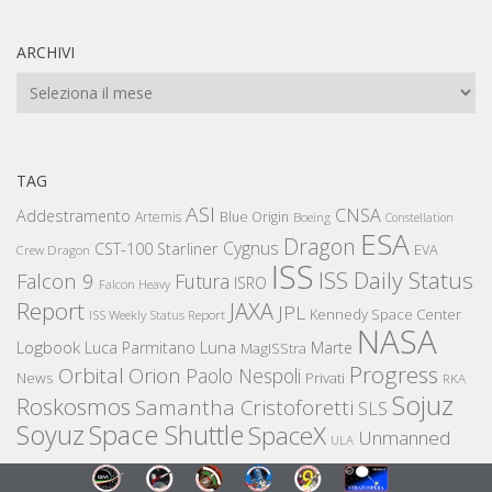
ARCHIVI
Archivi
TAG
ASI
CNSA
Addestramento
Artemis
Blue Origin
Boeing
Constellation
ESA
Dragon
Cygnus
CST-100 Starliner
EVA
Crew Dragon
ISS
ISS Daily Status
Falcon 9
Futura
ISRO
Falcon Heavy
Report
JAXA
JPL
Kennedy Space Center
ISS Weekly Status Report
NASA
Logbook
Luna
Luca Parmitano
Marte
MagISStra
Progress
Orbital
Orion
Paolo Nespoli
News
Privati
RKA
Sojuz
Roskosmos
Samantha Cristoforetti
SLS
Space Shuttle
Soyuz
SpaceX
Unmanned
ULA