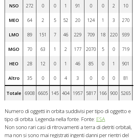
NSO
272
0
0
1
91
0
0
2
10
MEO
64
2
5
52
20
124
1
3
270
LMO
89
151
7
46
229
709
18
220
939
MGO
70
63
1
2
177
2070
5
0
719
HEO
28
12
0
1
46
85
0
1
901
Altro
35
0
0
4
3
0
0
0
81
Totale
6908
6605
145
404
1957
5817
166
900
5265
2
Numero di oggetti in orbita suddivisi per tipo di oggetto e
tipo di orbita. Legenda nella fonte. Fonte:
ESA
Non sono rari casi di ritrovamenti a terra di detriti orbitali,
ma non si sono mai registrati ingenti danni per rientri del