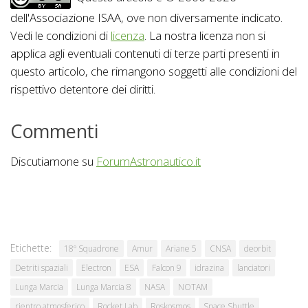
dell'Associazione ISAA, ove non diversamente indicato.
Vedi le condizioni di
licenza
. La nostra licenza non si
applica agli eventuali contenuti di terze parti presenti in
questo articolo, che rimangono soggetti alle condizioni del
rispettivo detentore dei diritti.
Commenti
Discutiamone su
ForumAstronautico.it
Etichette:
18º Squadrone
Amur
Ariane 5
CNSA
deorbit
Detriti spaziali
Electron
ESA
Falcon 9
idrazina
lanciatori
Lunga Marcia
Lunga Marcia 8
NASA
NOTAM
rientro atmosferico
Rocket Lab
Roskosmos
Space Shuttle