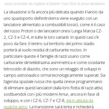
razzo circondati da migliaia di farfalle. Foto Flickr di Jonas Bendiksen
La situazione si fa ancora più delicata quando il lancio da
uno spazioporto dell’entroterra viene eseguito con un
lanciatore alimentato a combustibili tossici, come è il caso
del russo Proton o dei lanciatori cinesi Lunga Marcia CZ-
2, CZ-3 e CZ-4, in tutte le loro varianti. In questi casi c’è
poco da fare: il rientro sul territorio del primo stadio
porterà al suolo residui di carburante nocivo. In
particolare queste 4 famiglie di razzi usano come
carburante dimetilidrazina asimmetrica e come ossidante
tetrossido di diazoto, che sono un retaggio di sviluppi in
campo astronautico ormai tecnologicamente superati. Sia
l’agenzia spaziale russa che quella cinese programmano
di eliminare questi lanciatori dalla loro flotta di razzi attivi,
sostituendoli con i più moderni Amur, ancora in fase di
sviluppo, e con i CZ-6, CZ-7 e CZ-8,
già in attività da
qualche anno
. La transizione sarà lenta e richiederà