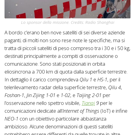
Lo sponsor della missione. Credits: Radio Shanghai
A bordo c’erano ben nove satelliti di sei diverse aziende
paganti; di molti non sono rese note le specifiche, ma si
tratta di piccoli satelliti di peso compreso tra i 30 e i 50 kg,
destinati principalmente a compiti di osservazione o
comunicazione. Sono stati posizionati in orbita
eliosincrona a 700 km di quota dalla superficie terrestre.
In dettaglio il carico comprendeva
Qilu 1
e
HS-1
, per il
telerilevamento radar della superficie terrestre,
Qilu 4
,
Foshan-1
,
Jin Zijing 1-01
e
1-02
, e
Taijing 2-01
per
l’osservazione nello spettro visibile,
Tianqi
9
per le
comunicazioni dedicate all’
Internet of Things
(IoT) e infine
NEO-1
con un obiettivo particolare abbastanza
ambizioso. Alcune denominazioni di questi satelliti
potrebbero essere differenti da quelle trovate in altre