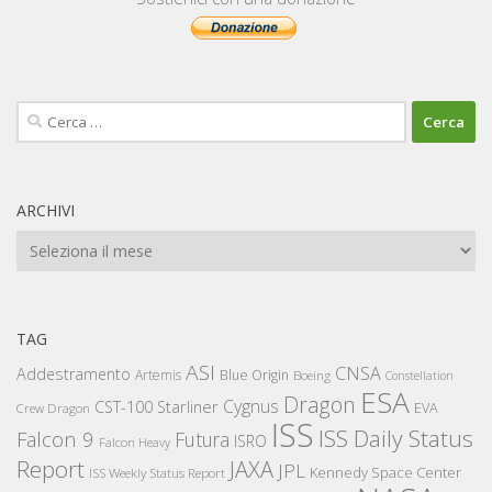
Ricerca
per:
ARCHIVI
Archivi
TAG
ASI
CNSA
Addestramento
Artemis
Blue Origin
Boeing
Constellation
ESA
Dragon
Cygnus
CST-100 Starliner
EVA
Crew Dragon
ISS
ISS Daily Status
Falcon 9
Futura
ISRO
Falcon Heavy
Report
JAXA
JPL
Kennedy Space Center
ISS Weekly Status Report