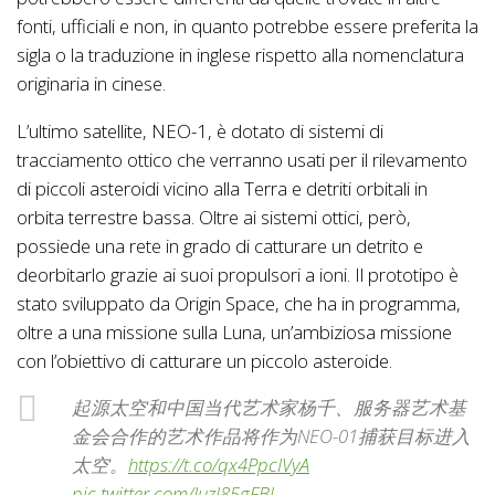
fonti, ufficiali e non, in quanto potrebbe essere preferita la
sigla o la traduzione in inglese rispetto alla nomenclatura
originaria in cinese.
L’ultimo satellite, NEO-1, è dotato di sistemi di
tracciamento ottico che verranno usati per il rilevamento
di piccoli asteroidi vicino alla Terra e detriti orbitali in
orbita terrestre bassa. Oltre ai sistemi ottici, però,
possiede una rete in grado di catturare un detrito e
deorbitarlo grazie ai suoi propulsori a ioni. Il prototipo è
stato sviluppato da Origin Space, che ha in programma,
oltre a una missione sulla Luna, un’ambiziosa missione
con l’obiettivo di catturare un piccolo asteroide.
起源太空和中国当代艺术家杨千、服务器艺术基
金会合作的艺术作品将作为NEO-01捕获目标进入
太空。
https://t.co/qx4PpcIVyA
pic.twitter.com/JuzI85gFBl