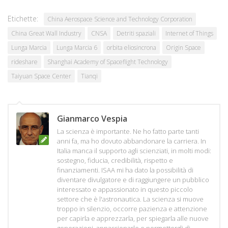
Etichette:
China Aerospace Science and Technology Corporation
China Great Wall Industry
CNSA
Detriti spaziali
Internet of Things
Lunga Marcia
Lunga Marcia 6
orbita eliosincrona
Origin Space
rideshare
Shanghai Academy of Spaceflight Technology
Taiyuan Space Center
Tianqi
Gianmarco Vespia
La scienza è importante. Ne ho fatto parte tanti
anni fa, ma ho dovuto abbandonare la carriera. In
Italia manca il supporto agli scienziati, in molti modi:
sostegno, fiducia, credibilità, rispetto e
finanziamenti. ISAA mi ha dato la possibilità di
diventare divulgatore e di raggiungere un pubblico
interessato e appassionato in questo piccolo
settore che è l'astronautica. La scienza si muove
troppo in silenzio, occorre pazienza e attenzione
per capirla e apprezzarla, per spiegarla alle nuove