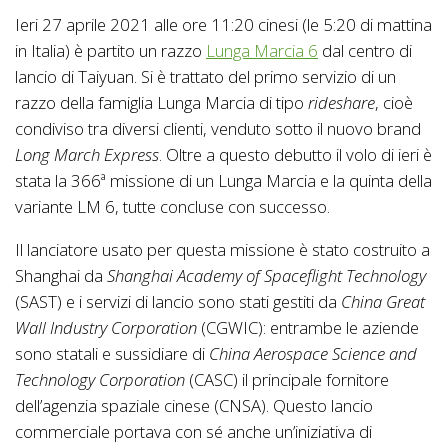
Ieri 27 aprile 2021 alle ore 11:20 cinesi (le 5:20 di mattina
in Italia) è partito un razzo
Lunga Marcia 6
dal centro di
lancio di Taiyuan. Si è trattato del primo servizio di un
razzo della famiglia Lunga Marcia di tipo
rideshare
, cioè
condiviso tra diversi clienti, venduto sotto il nuovo brand
Long March Express
. Oltre a questo debutto il volo di ieri è
stata la 366ª missione di un Lunga Marcia e la quinta della
variante LM 6, tutte concluse con successo.
Il lanciatore usato per questa missione è stato costruito a
Shanghai da
Shanghai Academy of Spaceflight Technology
(SAST) e i servizi di lancio sono stati gestiti da
China Great
Wall Industry Corporation
(CGWIC): entrambe le aziende
sono statali e sussidiare di
China Aerospace Science and
Technology Corporation
(CASC) il principale fornitore
dell’agenzia spaziale cinese (CNSA). Questo lancio
commerciale portava con sé anche un’iniziativa di