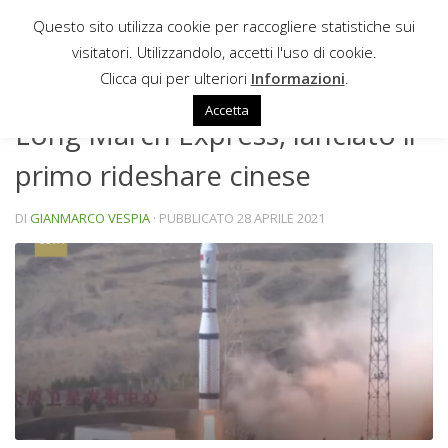
Questo sito utilizza cookie per raccogliere statistiche sui
Sotto il contenuto
visitatori. Utilizzandolo, accetti l'uso di cookie.
NEWS
Clicca qui per ulteriori
Informazioni
.
Accetta
Long March Express, lanciato il
primo rideshare cinese
DI
GIANMARCO VESPIA
· PUBBLICATO
28 APRILE 2021