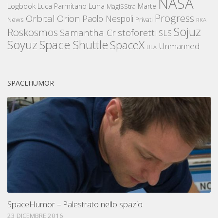
NASA
Logbook
Luna
Luca Parmitano
Marte
MagISStra
Progress
Orbital
Orion
Paolo Nespoli
News
Privati
RKA
Sojuz
Roskosmos
Samantha Cristoforetti
SLS
Space Shuttle
Soyuz
SpaceX
Unmanned
ULA
SPACEHUMOR
SpaceHumor – Palestrato nello spazio
23 DICEMBRE 2016