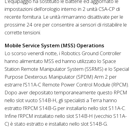
L’equipaggio ha sostituito le batterie ed aggiornato le
impostazioni dell’orologio interno in 2 unità CSA-CP di
recente fornitura. Le unità rimarranno disattivate per le
prossime 24 ore per consentire ai sensori di ristabilire le
corrette tensioni.
Mobile Service System (MSS) Operations
Lo scorso venerdì notte, i Robotics Ground Controller
hanno alimentato MSS ed hanno utilizzato lo Space
Station Remote Manipulator System (SSRMS) e lo Special
Purpose Dexterous Manipulator (SPDM) Arm 2 per
estrarre l’S11A-C Remote Power Control Module (RPCM).
Dopo aver depositato temporaneamente questo RPCM
nello slot vuoto S14B-H, gli specialisti a Terra hanno
estratto l’RPCM S14B-G per installarlo nello slot S11A-C.
Infine l’RPCM installato nello slot S14B-H (vecchio S11A-
C) è stato estratto e installato nello slot S14B-G.