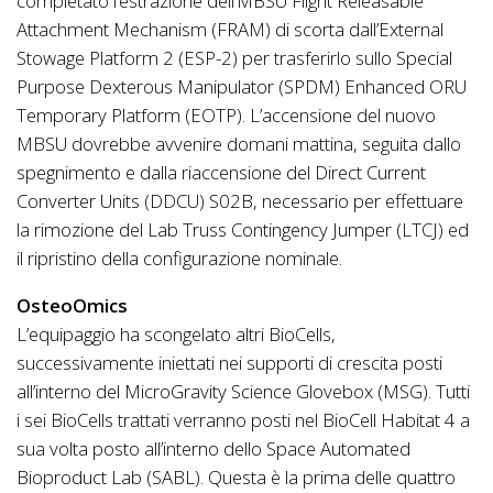
completato l’estrazione dell’MBSU Flight Releasable
Attachment Mechanism (FRAM) di scorta dall’External
Stowage Platform 2 (ESP-2) per trasferirlo sullo Special
Purpose Dexterous Manipulator (SPDM) Enhanced ORU
Temporary Platform (EOTP). L’accensione del nuovo
MBSU dovrebbe avvenire domani mattina, seguita dallo
spegnimento e dalla riaccensione del Direct Current
Converter Units (DDCU) S02B, necessario per effettuare
la rimozione del Lab Truss Contingency Jumper (LTCJ) ed
il ripristino della configurazione nominale.
OsteoOmics
L’equipaggio ha scongelato altri BioCells,
successivamente iniettati nei supporti di crescita posti
all’interno del MicroGravity Science Glovebox (MSG). Tutti
i sei BioCells trattati verranno posti nel BioCell Habitat 4 a
sua volta posto all’interno dello Space Automated
Bioproduct Lab (SABL). Questa è la prima delle quattro