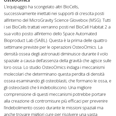
L’equipaggio ha scongelato altri BioCells,
successivamente iniettati nei supporti di crescita posti
all’interno del MicroGravity Science Glovebox (MSG). Tutti
i sei BioCells trattati verranno posti nel BioCell Habitat 2 a
sua volto posto all’interno dello Space Automated
Bioproduct Lab (SABL). Questa è la prima delle quattro
settimane previste per le operazioni OsteoOmics. La
densità ossea degli astronauti diminuisce durante il volo
spaziale a causa dell’assenza della gravità che agisce sulle
loro ossa. Lo studio OsteoOmics indaga i meccanismi
molecolari che determinano questa perdita di densità
ossea esaminando gli osteoblasti, che formano le ossa, e
gli osteoclasti che li indeboliscono. Una migliore
comprensione di questi meccanismi potrebbe portare
alla creazione di contromisure più efficaci per prevenire
l’indebolimento osseo durante le missioni spaziali ma
anche trovare migliori cure per risolvere una vasta