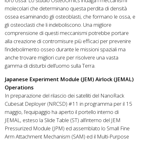
loro ossa. Lo studio OsteoOmics indaga i meccanismi
molecolari che determinano questa perdita di densità
ossea esaminando gli osteoblasti, che formano le ossa, e
gli osteoclasti che li indeboliscono. Una migliore
comprensione di questi meccanismi potrebbe portare
alla creazione di contromisure più efficaci per prevenire
l’indebolimento osseo durante le missioni spaziali ma
anche trovare migliori cure per risolvere una vasta
gamma di disturbi dell’uomo sulla Terra.
Japanese Experiment Module (JEM) Airlock (JEMAL)
Operations
In preparazione del rilascio dei satelliti del NanoRack
Cubesat Deployer (NRCSD) #11 in programma per il 15
maggio, l’equipaggio ha aperto il portello interno di
JEMAL, esteso la Slide Table (ST) all’interno del JEM
Pressurized Module (JPM) ed assemblato lo Small Fine
Arm Attachment Mechanism (SAM) ed il Multi-Purpose