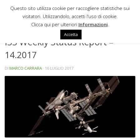
Questo sito utilizza cookie per raccogliere statistiche sui
Sotto il contenuto
visitatori. Utilizzandolo, accetti l'uso di cookie.
NEWS
Clicca qui per ulteriori
Informazioni
.
Accetta
ISS Weekly Status Report –
14.2017
DI
MARCO CARRARA
·
16 LUGLIO 2017