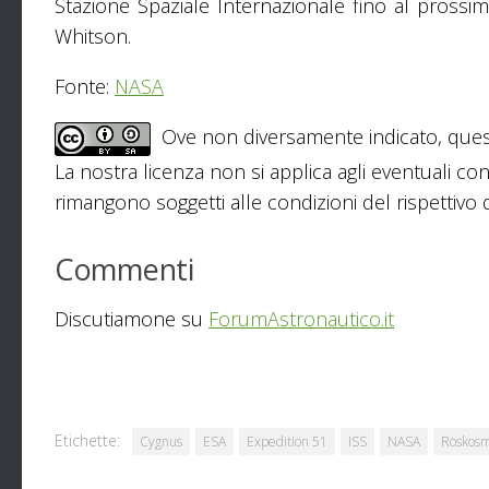
Stazione Spaziale Internazionale fino al prossi
Whitson.
Fonte:
NASA
Ove non diversamente indicato, ques
La nostra licenza non si applica agli eventuali con
rimangono soggetti alle condizioni del rispettivo de
Commenti
Discutiamone su
ForumAstronautico.it
Etichette:
Cygnus
ESA
Expedition 51
ISS
NASA
Roskos