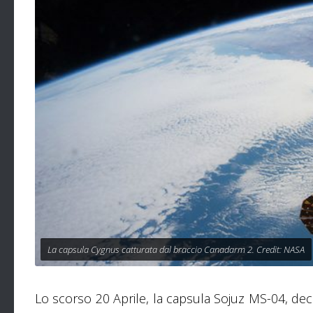
La capsula Cygnus catturata dal braccio Canadarm 2. Credit: NASA
Lo scorso 20 Aprile, la capsula Sojuz MS-04, dec