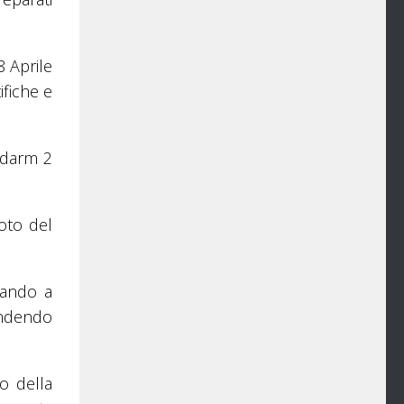
8 Aprile
ifiche e
adarm 2
oto del
tando a
endendo
o della