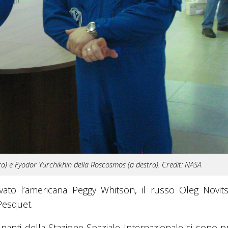
tra) e Fyodor Yurchikhin della Roscosmos (a destra). Credit: NASA
ato l’americana Peggy Whitson, il russo Oleg Novitsk
Pesquet.
cupanti della Stazione Spaziale Internazionale si sono p