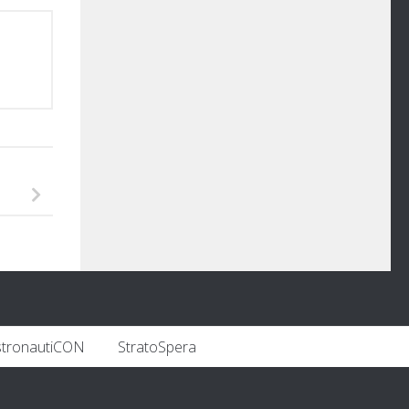
stronautiCON
StratoSpera