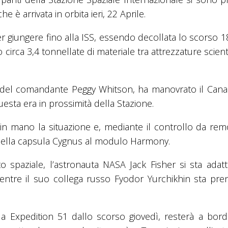
e è arrivata in orbita ieri, 22 Aprile.
r giungere fino alla ISS, essendo decollata lo scorso 1
irca 3,4 tonnellate di materiale tra attrezzature scient
za del comandante Peggy Whitson, ha manovrato il Can
esta era in prossimità della Stazione.
in mano la situazione e, mediante il controllo da rem
e della capsula Cygnus al modulo Harmony.
 spaziale, l’astronauta NASA Jack Fisher si sta adat
mentre il suo collega russo Fyodor Yurchikhin sta pr
lla Expedition 51 dallo scorso giovedì, resterà a bord