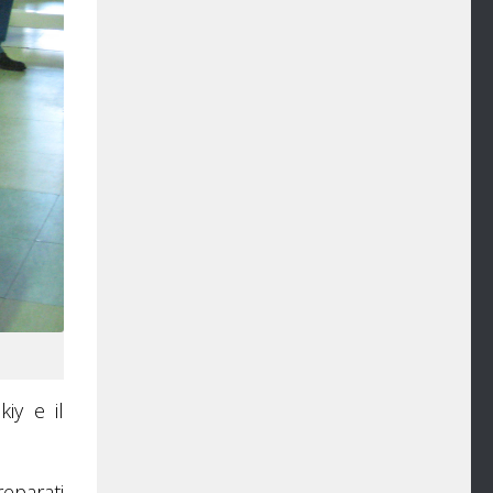
iy e il
reparati