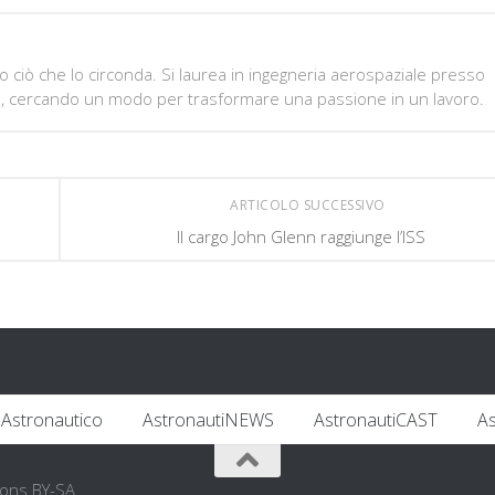
o ciò che lo circonda. Si laurea in ingegneria aerospaziale presso
oma, cercando un modo per trasformare una passione in un lavoro.
ARTICOLO SUCCESSIVO
Il cargo John Glenn raggiunge l’ISS
Astronautico
AstronautiNEWS
AstronautiCAST
A
mons BY-SA