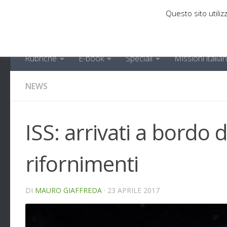
Questo sito utilizz
Sotto il contenuto
Rubriche
E-book
Speciali
Missioni italia
NEWS
ISS: arrivati a bordo
rifornimenti
DI
MAURO GIAFFREDA
·
23 APRILE 2017