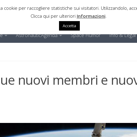
a cookie per raccogliere statistiche sui visitatori. Utilizzandolo, acce
Clicca qui per ulteriori
Informazioni
.
Accetta
ne
AstronauticAgenda
Space Humor
Info & Legal
 due nuovi membri e nuov