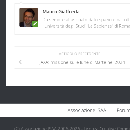
Mauro Giaffreda
Da sempre affascinato dallo spazio e da tutt
l'Università degli Studi "La Sapienza" di R
ARTICOLO PRECEDENTE
JAXA: missione sulle lune di Marte nel 2024
Associazione ISAA
Forum
(C) Associazione ISAA 2006-2026 - Licenza Creative Com