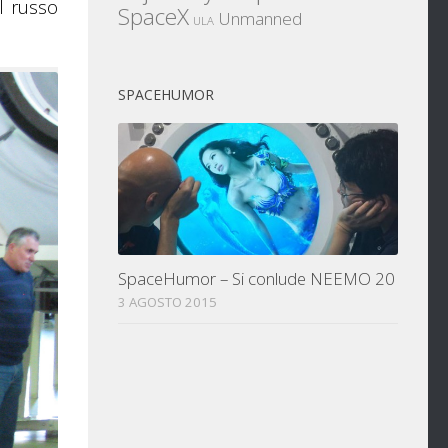
l russo
SpaceX
Unmanned
ULA
SPACEHUMOR
SpaceHumor – Si conlude NEEMO 20
3 AGOSTO 2015