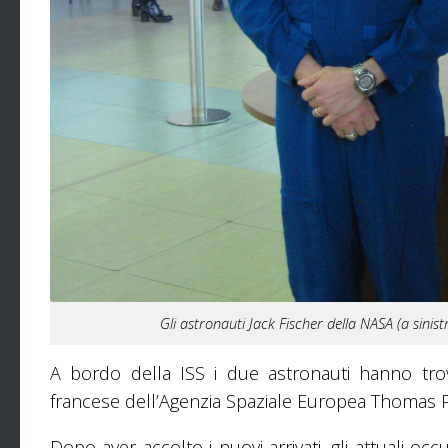
Gli astronauti Jack Fischer della NASA (a sinis
A bordo della ISS i due astronauti hanno trov
francese dell’Agenzia Spaziale Europea Thomas 
Dopo aver accolto i nuovi arrivati, gli attuali oc