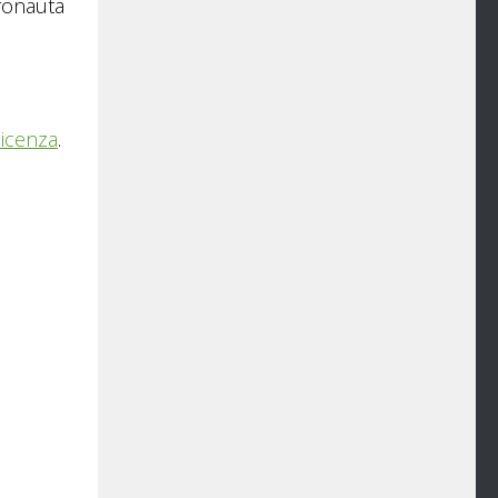
ronauta
licenza
.