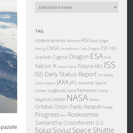
Archivi
TAG
ASI
Addestramento
Artemis
Blue Origin
CNSA
CST-100
Boeing
Crew Dragon
Constellation
ESA
Dragon
Cygnus
Starliner
EVA
ISS
Falcon 9
Futura
ISRO
Falcon Heavy
ISS Daily Status Report
ISS Weekly
JAXA
JPL
Kennedy Space
Status Report
Logbook
Luna
Luca Parmitano
Center
NASA
Marte
News
MagISStra
Orbital
Orion
Paolo Nespoli
Privati
Progress
Roskosmos
RKA
Samantha Cristoforetti
SLS
Spaziale
Sojuz
Space Shuttle
Soyuz