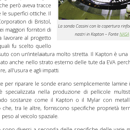
o che però aveva tracce
e superfici ottiche. Il
rporation di Bristol,
La sonda Cassini con la copertura rinfo
 maggiori fornitori di
nastri in Kapton – Fonte
NASA
 a lavorare al progetto
quali fu scelto quello
uto con un’intelaiatura molto stretta. Il Kapton è una
izzato anche nello strato esterno delle tute da EVA perc
, all’usura e agli impatti.
ate per riparare le sonde erano semplicemente lamine is
specializzata nella produzione di pellicole multist
ando sostanze come il Kapton o il Mylar con metal
no che, tra le altre, forniscono specifiche proprietà te
peso al veicolo spaziale.
e sono diversi a seconda delle specifiche delle varie m