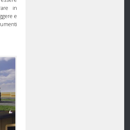
rare in
eggere e
trumenti