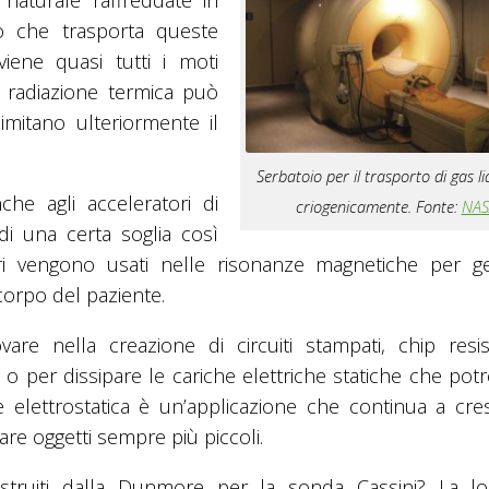
o che trasporta queste
ene quasi tutti i moti
a radiazione termica può
limitano ulteriormente il
Serbatoio per il trasporto di gas li
he agli acceleratori di
criogenicamente. Fonte:
NAS
 di una certa soglia così
ri vengono usati nelle risonanze magnetiche per g
corpo del paziente.
are nella creazione di circuiti stampati, chip resis
e o per dissipare le cariche elettriche statiche che po
ne elettrostatica è un’applicazione che continua a cre
re oggetti sempre più piccoli.
ostruiti dalla Dunmore per la sonda Cassini? La lo