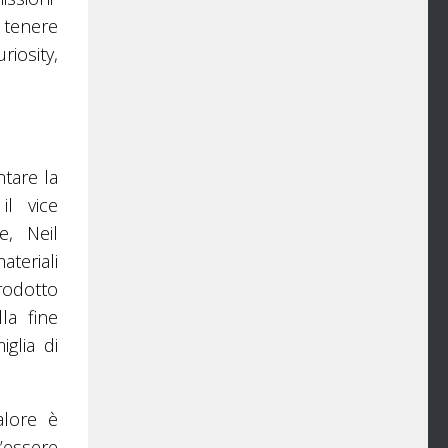
r tenere
riosity,
ntare la
il vice
e, Neil
ateriali
prodotto
la fine
glia di
alore è
’essere