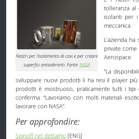
tolleranza al
isolanti per 
meccanica.
L’azienda ha 
private come S
Nastri per l’isolamento di cavi e per creare
Aerospace.
superfici antiaderenti. Fonte:
NASA
“La disponibi
sviluppare nuovi prodotti li ha resi il player p
prodotti è mostruoso, praticamente tutti i tipi d
conferma: “Lavoriamo con molti materiali esotic
lavorare con NASA”.
Per approfondire:
Spinoff nel dettaglio
[ENG]