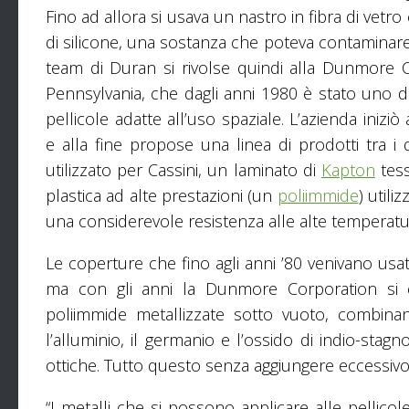
Fino ad allora si usava un nastro in fibra di vetr
di silicone, una sostanza che poteva contaminare l
team di Duran si rivolse quindi alla Dunmore Co
Pennsylvania, che dagli anni 1980 è stato uno dei
pellicole adatte all’uso spaziale. L’azienda iniziò
e alla fine propose una linea di prodotti tra i 
utilizzato per Cassini, un laminato di
Kapton
tess
plastica ad alte prestazioni (un
poliimmide
) util
una considerevole resistenza alle alte temperature
Le coperture che fino agli anni ’80 venivano us
ma con gli anni la Dunmore Corporation si è 
poliimmide metallizzate sotto vuoto, combin
l’alluminio, il germanio e l’ossido di indio-stag
ottiche. Tutto questo senza aggiungere eccessivo 
“I metalli che si possono applicare alle pellicol