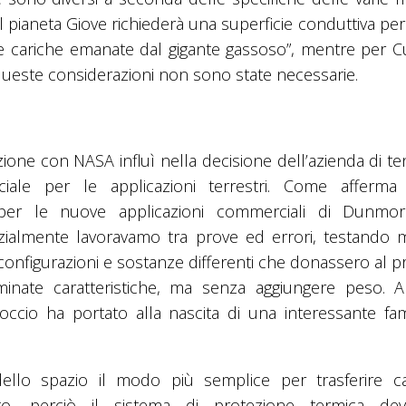
l pianeta Giove richiederà una superficie conduttiva pe
elle cariche emanate dal gigante gassoso”, mentre per Cu
ueste considerazioni non sono state necessarie.
ione con NASA influì nella decisione dell’azienda di te
iale per le applicazioni terrestri. Come afferma 
per le nuove applicazioni commerciali di Dunmor
inizialmente lavoravamo tra prove ed errori, testando m
e configurazioni e sostanze differenti che donassero al 
minate caratteristiche, ma senza aggiungere peso. Al
ccio ha portato alla nascita di una interessante fami
ello spazio il modo più semplice per trasferire c
ento, perciò il sistema di protezione termica dev