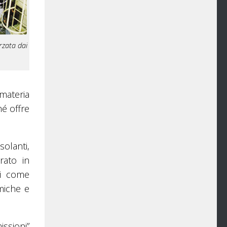
rzata dai
 materia
hé offre
olanti,
rato in
li come
rmiche e
issioni”