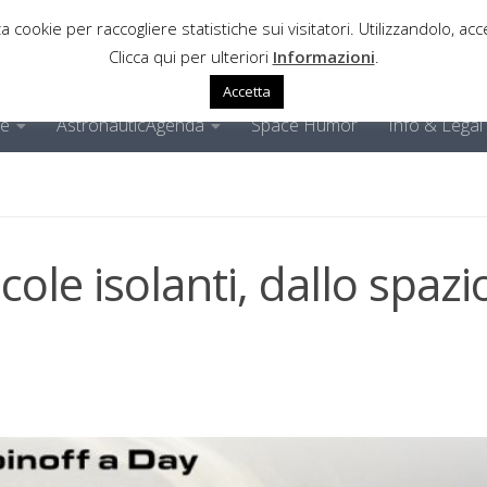
a cookie per raccogliere statistiche sui visitatori. Utilizzandolo, acce
Clicca qui per ulteriori
Informazioni
.
Accetta
ne
AstronauticAgenda
Space Humor
Info & Legal
cole isolanti, dallo spazi