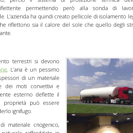
iflettente permettendo però alla sonda di lavo
e. L’azienda ha quindi creato pellicole di isolamento l
he riflettono sia il calore del sole che quello degli s
ante.
ento terrestri si devono
one
. L’aria è un pessimo
spessori di un materiale
e dei moti convettivi e
tente esterno deflette il
a proprietà può essere
erlo ignifugo.
di materiale criogenico,
 naturale raffreddate in