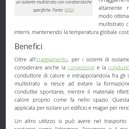
un isolante multistrato con caratteristiche
altamente r
specifiche. Fonte:
NASA
modo ottimal
multistrato c
interni, mantenendo la temperatura globale cost
Benefici
Oltre all’
irraggiamento
, per i sistemi di isolam
considerare anche la
convezione
e la
conduzi
conduttore di calore e intrappolandola fra gli 
multistrato si riesce ad evitare la formazion
conduttivi spontanei, mentre il materiale riflet
calore proprio come fa nello spazio. Quest
applicata per isolare un edificio e magari per rend
Un altro utilizzo si può avere nel trasporto 
sostanze come l’idrogeno, l’ossigeno o il gas