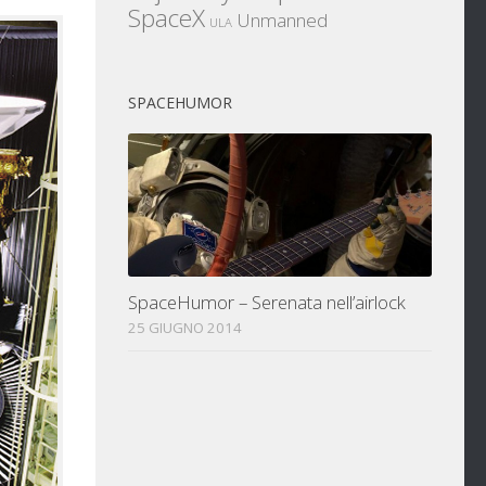
SpaceX
Unmanned
ULA
SPACEHUMOR
SpaceHumor – Serenata nell’airlock
25 GIUGNO 2014