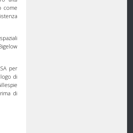
 o come
istenza
spaziali
 Bigelow
ASA per
alogo di
illespie
rima di