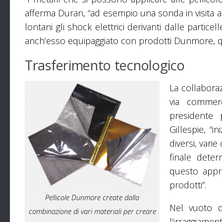
afferma Duran, “ad esempio una sonda in visita a
lontani gli shock elettrici derivanti dalle partic
anch’esso equipaggiato con prodotti Dunmore, q
Trasferimento tecnologico
La collaboraz
via commerc
presidente 
Gillespie, “
diversi, vari
finale deter
questo appro
prodotti”.
Pellicole Dunmore create dalla
Nel vuoto d
combinazione di vari materiali per creare
l’irraggiam