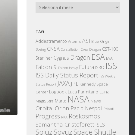
Archivi
TAG
ASI
Addestramento
Artemis
Blue Origin
CNSA
CST-100
Boeing
Crew Dragon
Constellation
ESA
Dragon
Cygnus
Starliner
EVA
ISS
Falcon 9
Futura
ISRO
Falcon Heavy
ISS Daily Status Report
ISS Weekly
JAXA
JPL
Kennedy Space
Status Report
Logbook
Luna
Luca Parmitano
Center
NASA
Marte
News
MagISStra
Orbital
Orion
Paolo Nespoli
Privati
Progress
Roskosmos
RKA
Samantha Cristoforetti
SLS
Sojuz
Space Shuttle
Soyuz