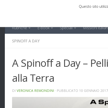
Questo sito utilizz
Sotto il contenuto
Rubriche
E-book
Speciali
Missioni italia
SPINOFF A DAY
A Spinoff a Day – Pelli
alla Terra
DI
VERONICA REMONDINI
· PUBBLICATO
10 GENNAIO 2017