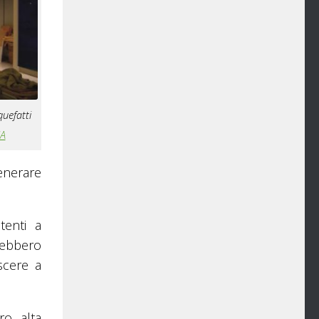
quefatti
A
enerare
tenti a
trebbero
scere a
ro alta