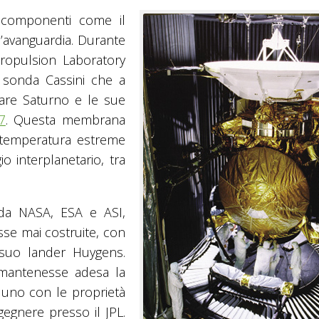
o componenti come il
l’avanguardia. Durante
Propulsion Laboratory
 sonda Cassini che a
rare Saturno e le sue
7
. Questa membrana
i temperatura estreme
io interplanetario, tra
 da NASA, ESA e ASI,
se mai costruite, con
l suo lander Huygens.
mantenesse adesa la
 uno con le proprietà
gegnere presso il JPL.