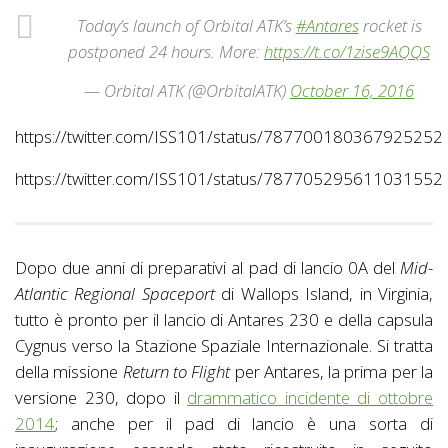
Today’s launch of Orbital ATK’s
#Antares
rocket is
postponed 24 hours. More:
https://t.co/1zise9AQQS
— Orbital ATK (@OrbitalATK)
October 16, 2016
https://twitter.com/ISS101/status/787700180367925252
https://twitter.com/ISS101/status/787705295611031552
Dopo due anni di preparativi al pad di lancio 0A del
Mid-
Atlantic Regional Spaceport
di Wallops Island, in Virginia,
tutto è pronto per il lancio di Antares 230 e della capsula
Cygnus verso la Stazione Spaziale Internazionale. Si tratta
della missione
Return to Flight
per Antares, la prima per la
versione 230, dopo il
drammatico incidente di ottobre
2014
; anche per il pad di lancio è una sorta di