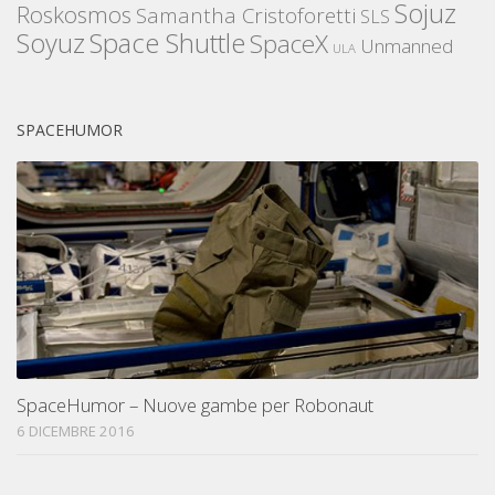
Sojuz
Roskosmos
Samantha Cristoforetti
SLS
Space Shuttle
Soyuz
SpaceX
Unmanned
ULA
SPACEHUMOR
SpaceHumor – Nuove gambe per Robonaut
6 DICEMBRE 2016