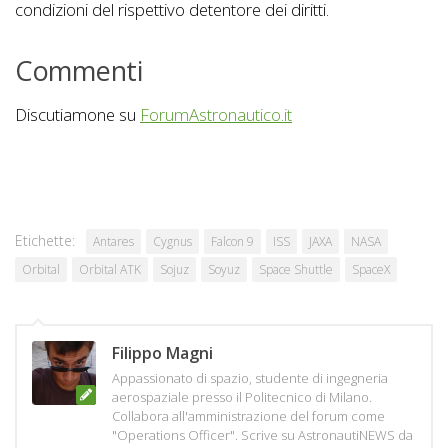
condizioni del rispettivo detentore dei diritti.
Commenti
Discutiamone su
ForumAstronautico.it
Etichette:
Antares
Cygnus
Falcon 9
ISS
JAXA
NASA
Orbital
Orbital ATK
Sojuz
Soyuz
Space Shuttle
SpaceX
Filippo Magni
Appassionato di spazio, studente di ingegneria
aerospaziale presso il Politecnico di Milano.
Collabora all'amministrazione del forum come
"Operations Officer". Scrive su AstronautiNEWS da