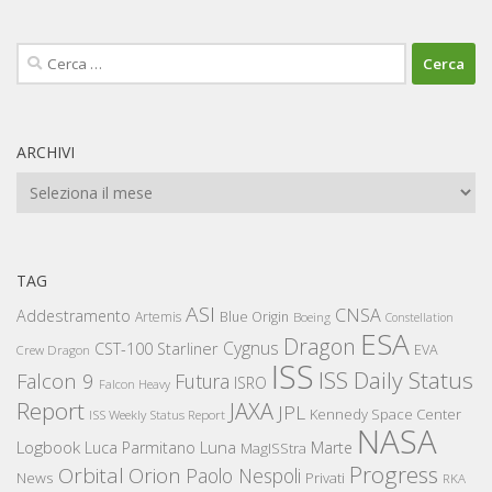
Ricerca
per:
ARCHIVI
Archivi
TAG
ASI
CNSA
Addestramento
Artemis
Blue Origin
Boeing
Constellation
ESA
Dragon
Cygnus
CST-100 Starliner
EVA
Crew Dragon
ISS
ISS Daily Status
Falcon 9
Futura
ISRO
Falcon Heavy
Report
JAXA
JPL
Kennedy Space Center
ISS Weekly Status Report
NASA
Logbook
Luna
Luca Parmitano
Marte
MagISStra
Progress
Orbital
Orion
Paolo Nespoli
News
Privati
RKA