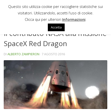
Questo sito utilizza cookie per raccogliere statistiche sui
Sotto il contenuto
visitatori. Utilizzandolo, accetti l'uso di cookie.
NEWS
Clicca qui per ulteriori
Informazioni
.
Accetta
Il contributo NASA alla missione
SpaceX Red Dragon
DI
ALBERTO ZAMPIERON
·
7 AGOSTO 2016