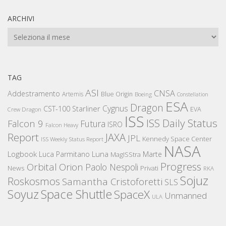
ARCHIVI
Archivi
TAG
ASI
CNSA
Addestramento
Artemis
Blue Origin
Boeing
Constellation
ESA
Dragon
Cygnus
CST-100 Starliner
EVA
Crew Dragon
ISS
ISS Daily Status
Falcon 9
Futura
ISRO
Falcon Heavy
Report
JAXA
JPL
Kennedy Space Center
ISS Weekly Status Report
NASA
Logbook
Luna
Luca Parmitano
Marte
MagISStra
Progress
Orbital
Orion
Paolo Nespoli
News
Privati
RKA
Sojuz
Roskosmos
Samantha Cristoforetti
SLS
Space Shuttle
Soyuz
SpaceX
Unmanned
ULA