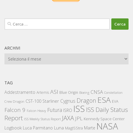
Ricerca
per:
ARCHIVI
Archivi
TAG
ASI
CNSA
Addestramento
Artemis
Blue Origin
Boeing
Constellation
ESA
Dragon
Cygnus
CST-100 Starliner
EVA
Crew Dragon
ISS
ISS Daily Status
Falcon 9
Futura
ISRO
Falcon Heavy
Report
JAXA
JPL
Kennedy Space Center
ISS Weekly Status Report
NASA
Logbook
Luna
Luca Parmitano
Marte
MagISStra