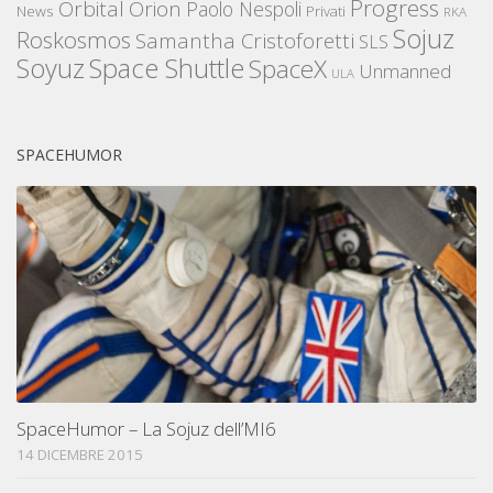
Progress
Orbital
Orion
Paolo Nespoli
News
Privati
RKA
Sojuz
Roskosmos
Samantha Cristoforetti
SLS
Space Shuttle
Soyuz
SpaceX
Unmanned
ULA
SPACEHUMOR
SpaceHumor – La Sojuz dell’MI6
14 DICEMBRE 2015