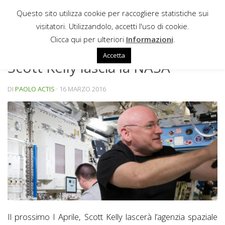
Questo sito utilizza cookie per raccogliere statistiche sui
Sotto il contenuto
visitatori. Utilizzandolo, accetti l'uso di cookie.
NEWS
Clicca qui per ulteriori
Informazioni
.
Accetta
Scott Kelly lascia la NASA
DI
PAOLO ACTIS
·
16 MARZO 2016
Il prossimo I Aprile, Scott Kelly lascerà l’agenzia spaziale