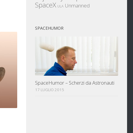
SpaceX
Unmanned
ULA
SPACEHUMOR
SpaceHumor – Scherzi da Astronauti
17 LUGLIO 2015