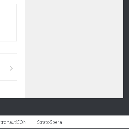
stronautiCON
StratoSpera