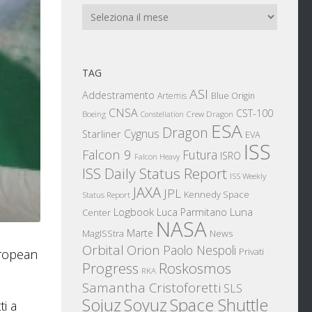
Archivi
TAG
ASI
Addestramento
Artemis
Blue Origin
CNSA
CST-100
Boeing
Crew Dragon
Constellation
ESA
Dragon
Cygnus
Starliner
EVA
ISS
Falcon 9
Futura
ISRO
Falcon Heavy
ISS Daily Status Report
ISS Weekly
JAXA
JPL
Kennedy Space
Status Report
Logbook
Luna
Luca Parmitano
Center
NASA
Marte
News
MagISStra
Orbital
Orion
Paolo Nespoli
Privati
uropean
Progress
Roskosmos
RKA
Samantha Cristoforetti
SLS
Sojuz
Space Shuttle
Soyuz
ti a