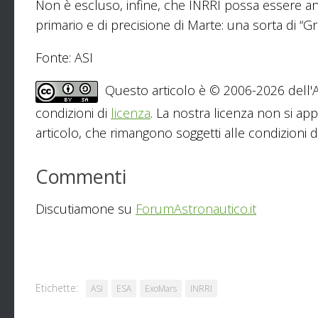
Non è escluso, infine, che INRRI possa essere 
primario e di precisione di Marte: una sorta di “
Fonte: ASI
Questo articolo è © 2006-2026 dell'As
condizioni di
licenza
. La nostra licenza non si app
articolo, che rimangono soggetti alle condizioni del
Commenti
Discutiamone su
ForumAstronautico.it
Etichette:
ASI
ESA
ExoMars
INRRI