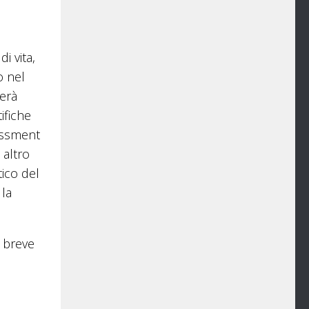
i vita,
o nel
serà
tifiche
essment
 altro
tico del
 la
 breve