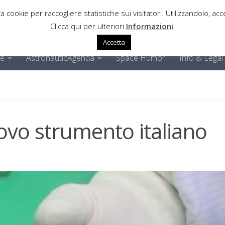
a cookie per raccogliere statistiche sui visitatori. Utilizzandolo, acce
Clicca qui per ulteriori
Informazioni
.
Accetta
ne
AstronauticAgenda
Space Humor
Info & Legal
vo strumento italiano