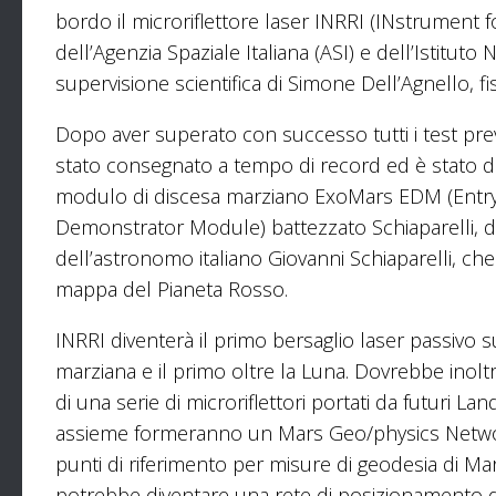
bordo il microriflettore laser INRRI (INstrument f
dell’Agenzia Spaziale Italiana (ASI) e dell’Istituto
supervisione scientifica di Simone Dell’Agnello, fis
Dopo aver superato con successo tutti i test prev
stato consegnato a tempo di record ed è stato da
modulo di discesa marziano ExoMars EDM (Entry
Demonstrator Module) battezzato Schiaparelli, 
dell’astronomo italiano Giovanni Schiaparelli, ch
mappa del Pianeta Rosso.
INRRI diventerà il primo bersaglio laser passivo s
marziana e il primo oltre la Luna. Dovrebbe inolt
di una serie di microriflettori portati da futuri La
assieme formeranno un Mars Geo/physics Networ
punti di riferimento per misure di geodesia di Ma
potrebbe diventare una rete di posizionamento di p