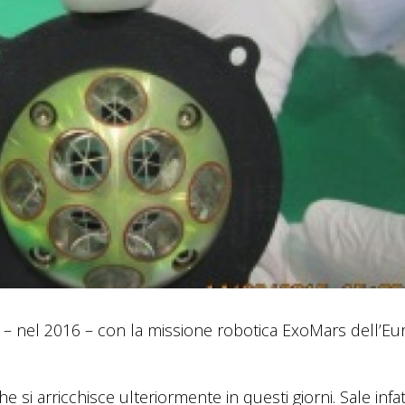
o – nel 2016 – con la missione robotica ExoMars dell’E
e si arricchisce ulteriormente in questi giorni. Sale infat