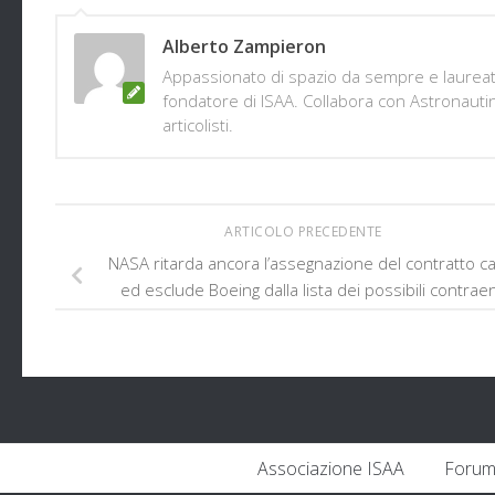
Alberto Zampieron
Appassionato di spazio da sempre e laureato 
fondatore di ISAA. Collabora con Astronautine
articolisti.
ARTICOLO PRECEDENTE
NASA ritarda ancora l’assegnazione del contratto c
ed esclude Boeing dalla lista dei possibili contraen
Associazione ISAA
Forum