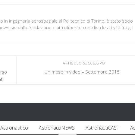
in ingegneria aerospaziale al Politecnico di Torino, è stato socio
ws sin dalla fondazione e attualmente coordina le attività fra gli
ARTICOLO SUCCESSIVO
argo
Un mese in video – Settembre 2015
ti
Astronautico
AstronautiNEWS
AstronautiCAST
A