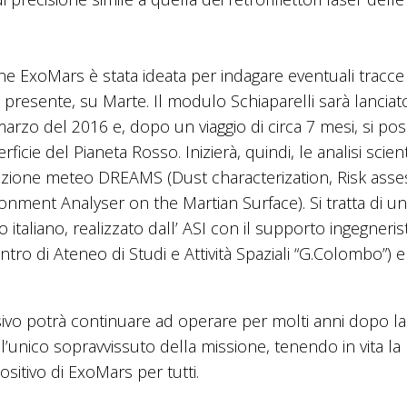
ne ExoMars è stata ideata per indagare eventuali tracce d
 presente, su Marte. Il modulo Schiaparelli sarà lanciat
arzo del 2016 e, dopo un viaggio di circa 7 mesi, si po
rficie del Pianeta Rosso. Inizierà, quindi, le analisi scien
azione meteo DREAMS (Dust characterization, Risk ass
onment Analyser on the Martian Surface). Si tratta di un
italiano, realizzato dall’ ASI con il supporto ingegneris
tro di Ateneo di Studi e Attività Spaziali “G.Colombo”) e
ivo potrà continuare ad operare per molti anni dopo la
i l’unico sopravvissuto della missione, tenendo in vita la
sitivo di ExoMars per tutti.