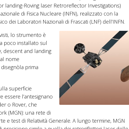
or landing-Roving laser Retroreflector Investigations)
 Nazionale di Fisica Nucleare (INFN), realizzato con la
ico dei Laboratori Nazionali di Frascati (LNF) dell’INFN.
isti, lo strumento è
 poco installato sul
, descent and landing
dal nome
e disegnòla prima
ulla superficie
re essere l’antesignano
nder o Rover, che
k (MGN): una rete di
rte e test di Relatività Generale. A lungo termine, MGN
recisione simile a quella dei retroriflettori laser delle